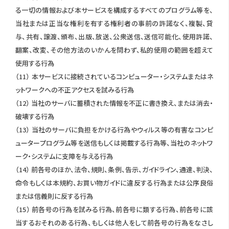
る一切の情報および本サービスを構成するすべてのプログラム等を、
当社または正当な権利を有する権利者の事前の許諾なく、複製、貸
与、共有、譲渡、頒布、出版、放送、公衆送信、送信可能化、使用許諾、
翻案、改変、その他方法のいかんを問わず、私的使用の範囲を超えて
使用する行為
（11） 本サービスに接続されているコンピューター・システムまたはネ
ットワークへの不正アクセスを試みる行為
（12） 当社のサーバに蓄積された情報を不正に書き換え、または消去・
破壊する行為
（13） 当社のサーバに負担をかける行為やウィルス等の有害なコンピ
ュータープログラム等を送信もしくは掲載する行為等、当社のネットワ
ーク・システムに支障を与える行為
（14） 前各号のほか、法令、規則、条例、告示、ガイドライン、通達、判決、
命令もしくは本規約、お買い物ガイドに違反する行為または公序良俗
または信義則に反する行為
（15） 前各号の行為を試みる行為、前各号に類する行為、前各号に該
当するおそれのある行為、もしくは他人をして前各号の行為をなさし