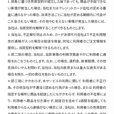
1. 前条に基づき売買契約が成立した後であっても、商品が手配できな
い事情が発生した場合、当社またはクレジットカード会社の定める審
査に通らなかった場合、決済方法ごとに当社が定める期限内に代金が
ご入金されない場合、その他やむをえない事情が発生した場合には、
当社は、当該契約を解除することができるものとします。
2. 当社は、不正取引防止のため、カード決済代行会社より不正利用懸
念の連絡が入った場合は配送を保留、同社に利用者のご注文情報を
提供し、当該契約を解除できるものとします。
3. 前二項の場合、当社は、当該事情の判明次第速やかに利用者に通
知をおこなうものとします。なお、この場合、違約金、損害賠償、その他
名目のいかんを問わず、当社は、当社の故意または重大な過失がある
場合を除き、一切の責任を負わないものとします。
4. 前三項にかかわらず、本サービスの利用に関して 利用者に不正行
為、その他当社が不適当と認める行為があった場合、または 利用者の
指定する場所に商品を配送したにもかかわらず、 利用者の不在等によ
り、 利用者へ商品を引き渡せず、配送日を含めて2週間を経過しても
利用者からなんら連絡がない場合には、当社は、 利用者との売買契約
を催告することなくただちに解除できるものとします。この場合、当社