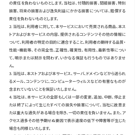
の責任を負わないものとします。当社は、付随的損害、間接損害、特別
損害、将来の損害および逸失利益にかかる損害については、賠償する
責任を負わないものとします。
2. 当社は、利用者に対して、本サービスにおいて売買される商品、本ス
トアおよび本サービスの内容、提供されるコンテンツその他の情報に
ついて、利用者の特定の目的に適合すること、利用者の期待する品質・
性能・機能等、その完全性、正確性、確実性、有用性、最新性等につい
て、明示または黙示を問わず、いかなる保証も行うものではありませ
ん。
3. 当社は、本ストアおよび本サービス、サーバ、ドメインなどから送られ
るメール、コンテンツに、コンピューターウィルスなどの有害なものが
含まれていないことを保証いたしません。
4. 当社は、本サービスの全部もしくは一部の変更、追加、中断、停止ま
たは終了によって生じたすべての損失や損害について、当社に故意ま
たは重大な過失がある場合を除き、一切の責任を負いません。また、ア
クセス過多その他予期せぬ要因で表示速度の低下や障害等が生じた
場合も同様といたします。