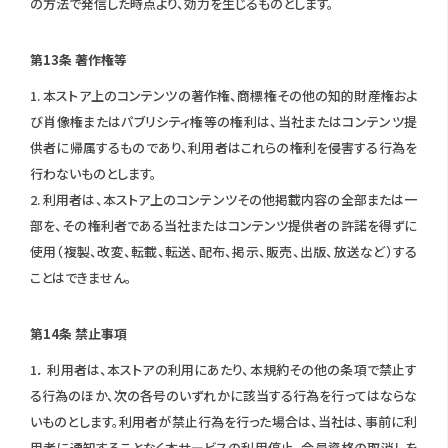
の方法で発信した時点より、効力を生じるものとします。
第13条 著作権等
1. 本ストア上のコンテンツの著作権、商標権その他の知的財産権およ
び肖像権またはパブリシティ権等の権利は、当社またはコンテンツ提
供者に帰属するものであり、利用者はこれらの権利を侵害する行為を
行わないものとします。
2. 利用者は、本ストア上のコンテンツその他掲載内容の全部または一
部を、その権利者である当社またはコンテンツ提供者の許諾を得ずに
使用（複製、改変、転載、転送、配布、掲示、販売、出版、放送など）する
ことはできません。
第14条 禁止事項
1． 利用者は、本ストアの利用にあたり、本規約その他の条項で禁止す
る行為のほか、次の各号のいずれかに該当する行為を行ってはならな
いものとします。利用者が禁止行為を行った場合は、当社は、事前に利
用者に通知することなく本サービスの利用停止、会員資格の取消しを