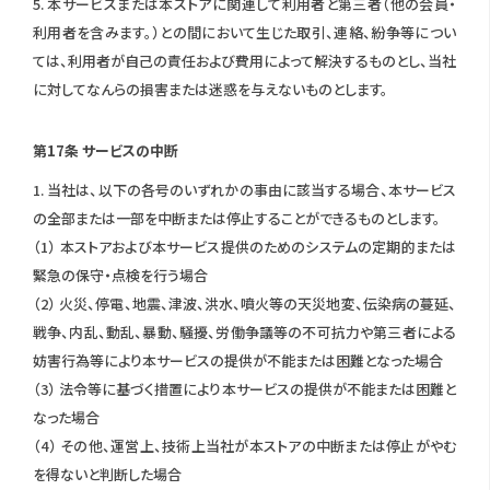
5. 本サービスまたは本ストアに関連して利用者と第三者（他の会員・
利用者を含みます。）との間において生じた取引、連絡、紛争等につい
ては、利用者が自己の責任および費用によって解決するものとし、当社
に対してなんらの損害または迷惑を与えないものとします。
第17条 サービスの中断
1. 当社は、以下の各号のいずれかの事由に該当する場合、本サービス
の全部または一部を中断または停止することができるものとします。
（1） 本ストアおよび本サービス提供のためのシステムの定期的または
緊急の保守・点検を行う場合
（2） 火災、停電、地震、津波、洪水、噴火等の天災地変、伝染病の蔓延、
戦争、内乱、動乱、暴動、騒擾、労働争議等の不可抗力や第三者による
妨害行為等により本サービスの提供が不能または困難となった場合
（3） 法令等に基づく措置により本サービスの提供が不能または困難と
なった場合
（4） その他、運営上、技術上当社が本ストアの中断または停止がやむ
を得ないと判断した場合