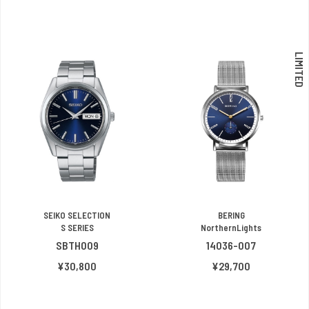
LIMITED
SEIKO SELECTION
BERING
S SERIES
NorthernLights
SBTH009
14036-007
¥30,800
¥29,700