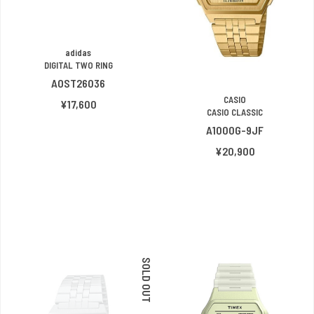
adidas
DIGITAL TWO RING
AOST26036
CASIO
¥17,600
CASIO CLASSIC
A1000G-9JF
¥20,900
SOLD OUT