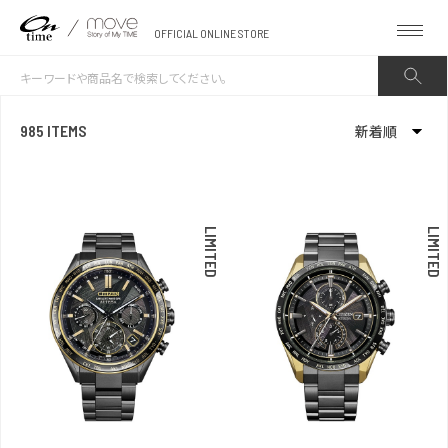
OFFICIAL ONLINE STORE
985 ITEMS
新着順
新着順
発売日順
LIMITED
LIMITED
価格が安い
価格が高い
お気に入り登録数