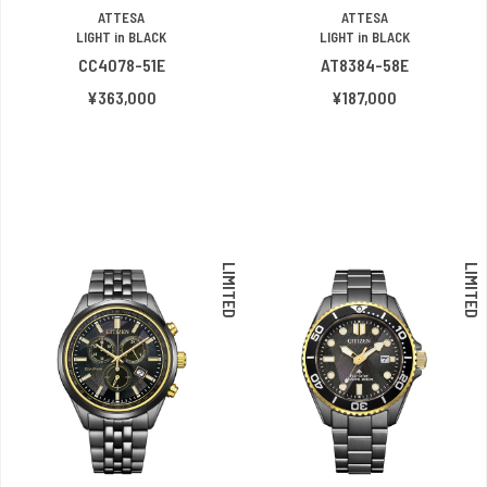
ATTESA
ATTESA
LIGHT in BLACK
LIGHT in BLACK
CC4078-51E
AT8384-58E
¥363,000
¥187,000
LIMITED
LIMITED