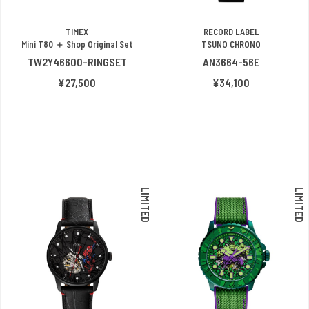
TIMEX
RECORD LABEL
Mini T80 ＋ Shop Original Set
TSUNO CHRONO
TW2Y46600-RINGSET
AN3664-56E
¥27,500
¥34,100
LIMITED
LIMITED