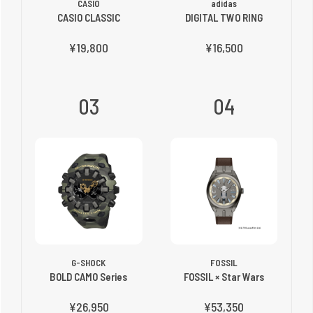
CASIO
adidas
CASIO CLASSIC
DIGITAL TWO RING
¥19,800
¥16,500
03
04
G-SHOCK
FOSSIL
BOLD CAMO Series
FOSSIL × Star Wars
¥26,950
¥53,350