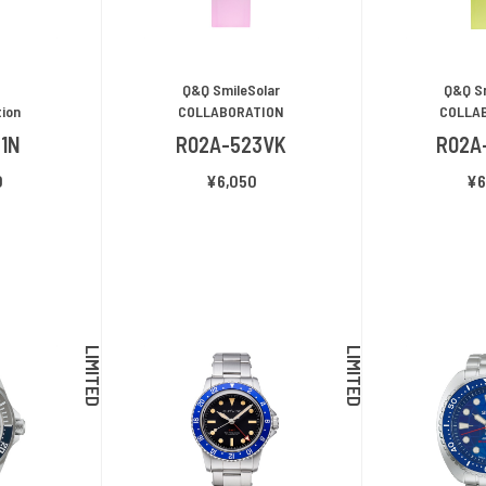
Q&Q SmileSolar
Q&Q Sm
tion
COLLABORATION
COLLA
81N
R02A-523VK
R02A
0
¥6,050
¥6
LIMITED
LIMITED