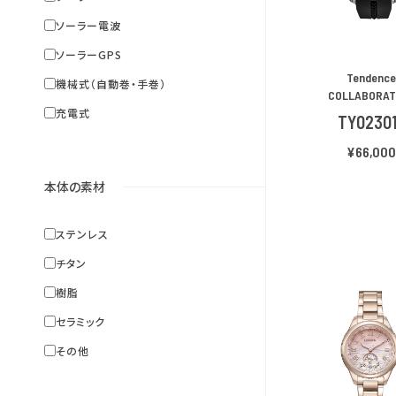
ソーラー電波
ソーラーGPS
Tendenc
機械式（自動巻・手巻）
COLLABORAT
充電式
TY0230
¥66,00
本体の素材
ステンレス
チタン
樹脂
セラミック
その他