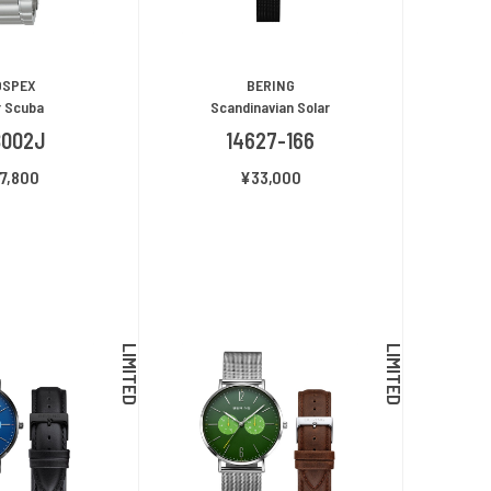
OSPEX
BERING
r Scuba
Scandinavian Solar
B002J
14627-166
7,800
¥33,000
LIMITED
LIMITED