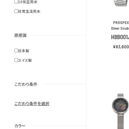
10気圧防水
日常生活防水
PROSPEX
Diver Scu
原産国
HBB001
¥83,60
日本製
スイス製
アラーム
こだわり条件
イム
バックライト
バック
サファイアガラス
こだわり条件を選択
方位
GPS
カラー