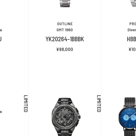
OUTLINE
PR
ba
GMT 1960
Dive
J
YK20264-1BBBK
HB
0
¥88,000
¥10
LIMITED
LIMITED