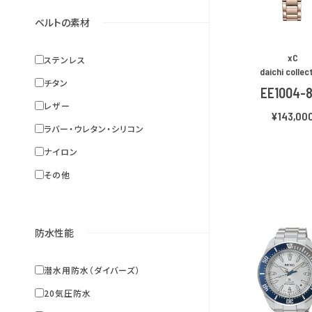
ベルトの素材
xC
ステンレス
daichi collec
チタン
EE1004-
レザー
¥143,00
ラバー・ウレタン・シリコン
ナイロン
その他
防水性能
潜水用防水（ダイバーズ）
20気圧防水