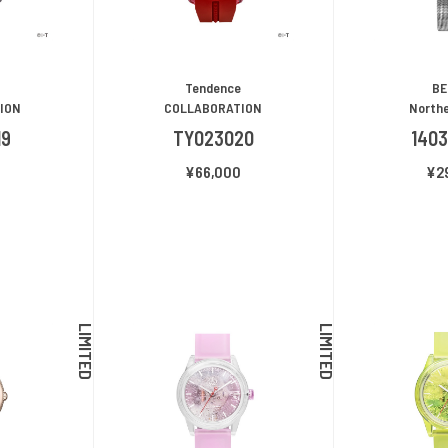
e
Tendence
BE
ION
COLLABORATION
Northe
19
TY023020
140
0
¥66,000
¥2
LIMITED
LIMITED