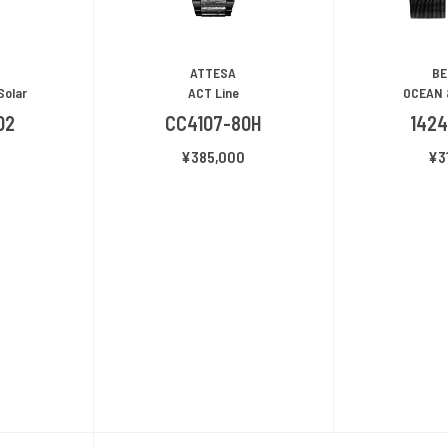
ATTESA
BE
Solar
ACT Line
OCEAN 
02
CC4107-80H
142
0
¥385,000
¥3