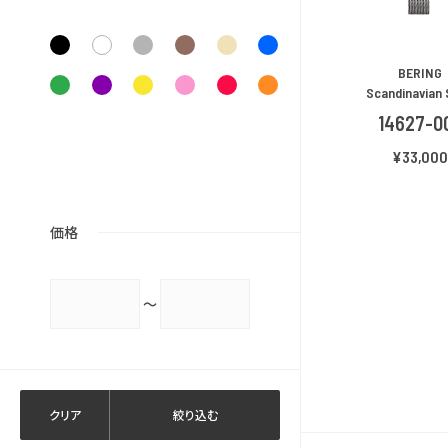
する
BERING
Scandinavian 
14627-0
¥33,00
価格
～
クリア
絞り込む