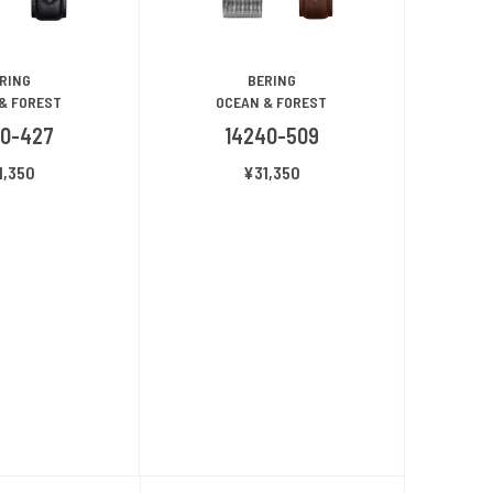
RING
BERING
& FOREST
OCEAN & FOREST
40-427
14240-509
1,350
¥31,350