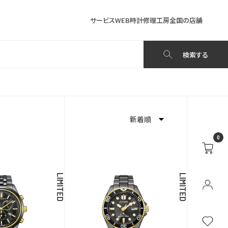
サービス
WEB時計修理工房
全国の店舗
検索する
新着順
0
新着順
発売日順
LIMITED
LIMITED
価格が安い
価格が高い
お気に入り登録数