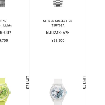
RING
CITIZEN COLLECTION
rnLights
TSUYOSA
36-007
NJ0238-57E
9,700
¥69,300
LIMITED
LIMITED