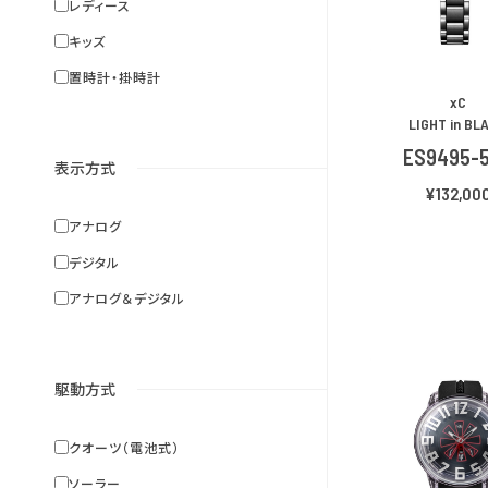
レディース
キッズ
置時計・掛時計
xC
LIGHT in BL
ES9495-
表示方式
¥132,00
アナログ
デジタル
アナログ＆デジタル
駆動方式
クオーツ（電池式）
ソーラー