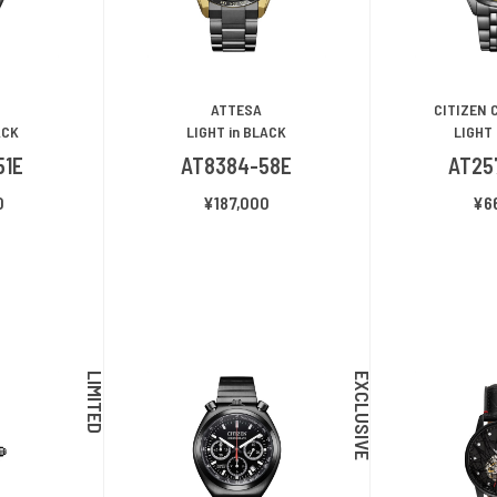
ATTESA
CITIZEN 
ACK
LIGHT in BLACK
LIGHT 
51E
AT8384-58E
AT25
0
¥187,000
¥6
LIMITED
EXCLUSIVE