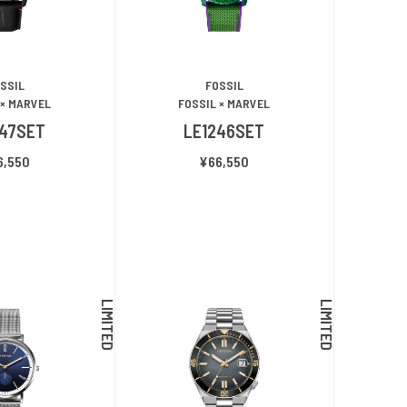
SSIL
FOSSIL
 × MARVEL
FOSSIL × MARVEL
247SET
LE1246SET
6,550
¥66,550
LIMITED
LIMITED