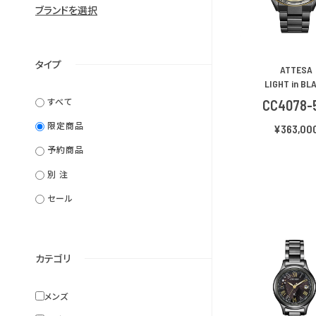
ブランドを選択
タイプ
ATTESA
LIGHT in BL
すべて
CC4078-
限定商品
¥363,00
予約商品
別 注
セール
カテゴリ
メンズ