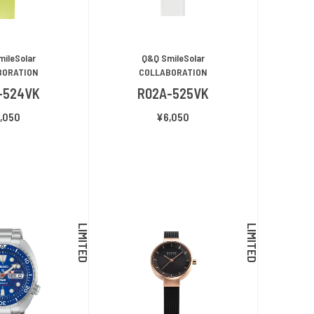
ileSolar
Q&Q SmileSolar
BORATION
COLLABORATION
-524VK
R02A-525VK
,050
¥6,050
LIMITED
LIMITED