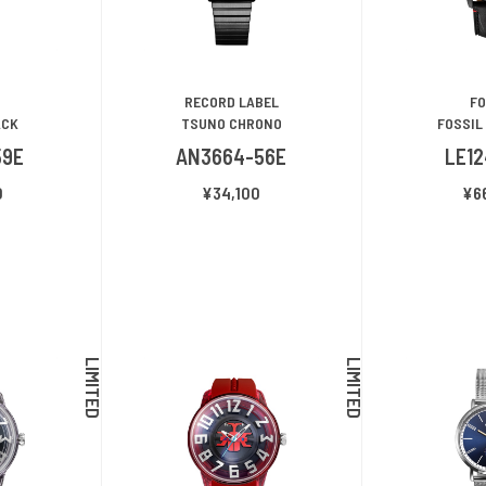
RECORD LABEL
FO
ACK
TSUNO CHRONO
FOSSIL
59E
AN3664-56E
LE1
0
¥34,100
¥6
LIMITED
LIMITED