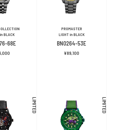
COLLECTION
PROMASTER
in BLACK
LIGHT in BLACK
76-68E
BN0264-53E
6,000
¥89,100
LIMITED
LIMITED