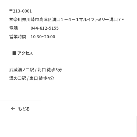
〒213-0001
神奈川県川崎市高津区溝口１－４－１マルイファミリー溝口７Ｆ
電話
044-812-5155
営業時間
10:30~20:00
■ アクセス
武蔵溝ノ口駅 / 北口 徒歩3分
溝の口駅 / 東口 徒歩4分
もどる