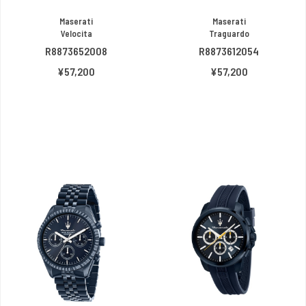
Maserati
Maserati
Velocita
Traguardo
R8873652008
R8873612054
¥57,200
¥57,200