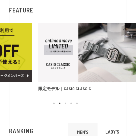
FEATURE
限定モデル｜CASIO CLASSIC
別注モ
RANKING
LADY'S
MEN'S