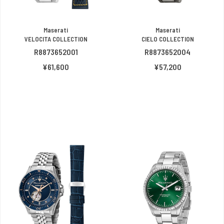
Maserati
Maserati
VELOCITA COLLECTION
CIELO COLLECTION
R8873652001
R8873652004
¥61,600
¥57,200