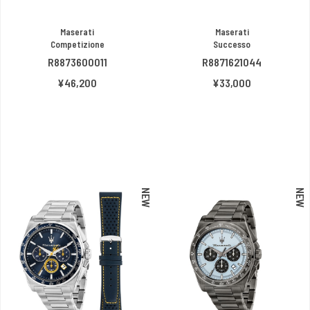
Maserati
Maserati
Competizione
Successo
R8873600011
R8871621044
¥46,200
¥33,000
NEW
NEW