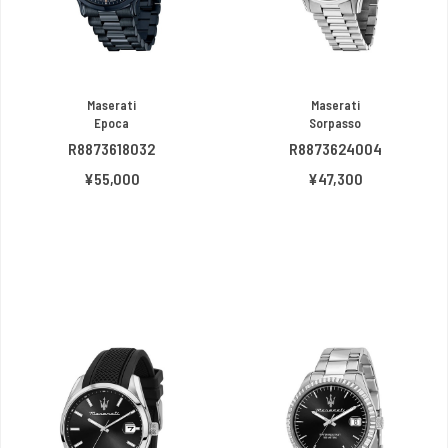
Maserati
Maserati
Epoca
Sorpasso
R8873618032
R8873624004
¥55,000
¥47,300