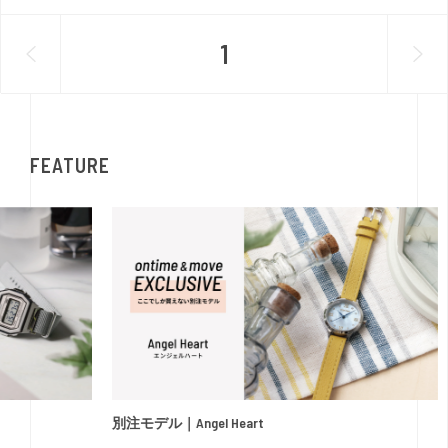
1
FEATURE
別注モデル｜Angel Heart
別注