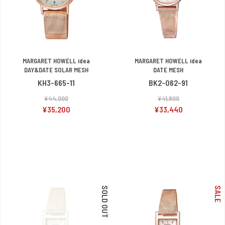
MARGARET HOWELL idea
MARGARET HOWELL idea
DAY&DATE SOLAR MESH
DATE MESH
KH3-665-11
BK2-062-91
¥44,000
¥41,800
¥35,200
¥33,440
SOLD OUT
SALE