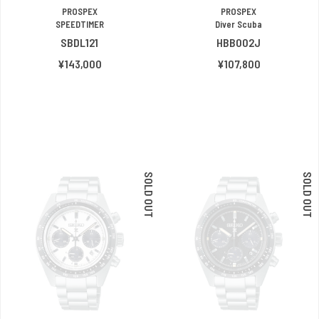
PROSPEX
PROSPEX
SPEEDTIMER
Diver Scuba
SBDL121
HBB002J
¥143,000
¥107,800
SOLD OUT
SOLD OUT