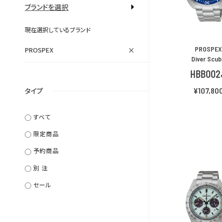
ブランドを選択
現在選択しているブランド
PROSPEX
×
PROSPEX
Diver Scu
HBB002
¥107,80
タイプ
すべて
限定商品
予約商品
別 注
セール