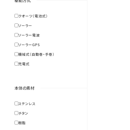
駆動方式
クオーツ（電池式）
ソーラー
ソーラー電波
ソーラーGPS
機械式（自動巻・手巻）
充電式
本体の素材
ステンレス
チタン
樹脂