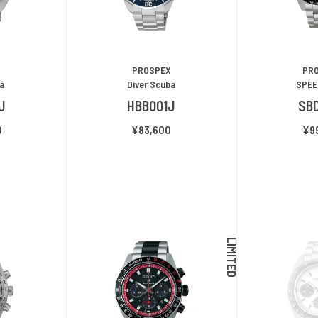
PROSPEX
PR
ba
Diver Scuba
SPEE
J
HBB001J
SB
0
¥83,600
¥9
LIMITED