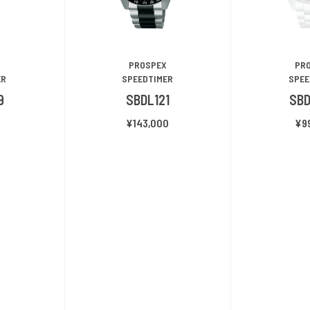
PROSPEX
PR
ER
SPEEDTIMER
SPEE
9
SBDL121
SB
0
¥143,000
¥9