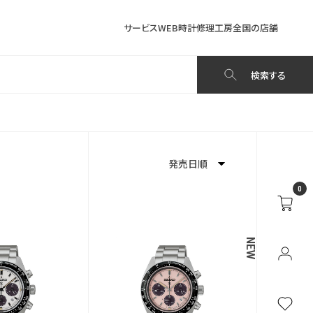
サービス
WEB時計修理工房
全国の店舗
検索する
発売日順
0
新着順
発売日順
NEW
価格が安い
価格が高い
お気に入り登録数