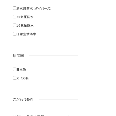
潜水用防水（ダイバーズ）
20気圧防水
10気圧防水
日常生活防水
原産国
アラーム
日本製
イム
バックライト
スイス製
バック
サファイアガラス
方位
こだわり条件
GPS