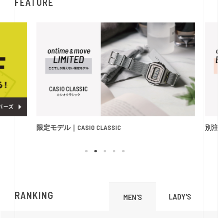
FEATURE
限定モデル｜CASIO CLASSIC
別注モ
RANKING
LADY'S
MEN'S