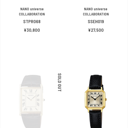
NANO universe
NANO universe
COLLABORATION
COLLABORATION
STPR068
SSEH019
¥30,800
¥27,500
SOLD OUT