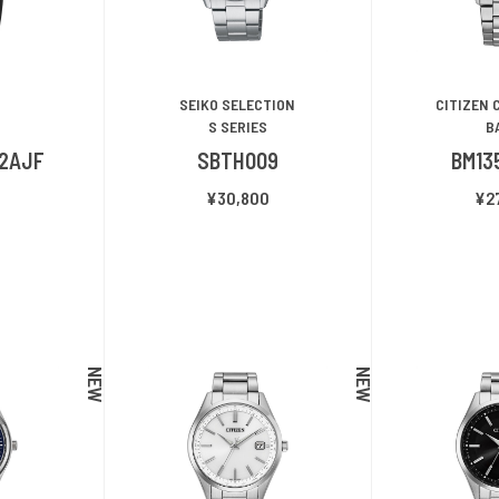
SEIKO SELECTION
CITIZEN 
S SERIES
B
-2AJF
SBTH009
BM13
0
¥30,800
¥2
NEW
NEW