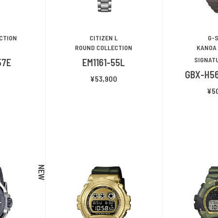
ECTION
CITIZEN L
G-
A
ROUND COLLECTION
KANOA 
SIGNAT
57E
EM1161-55L
GBX-H5
0
¥53,900
¥5
NEW