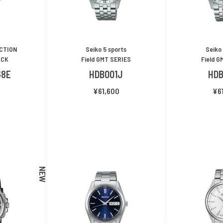
ECTION
Seiko 5 sports
Seiko
ACK
Field GMT SERIES
Field G
68E
HDB001J
HD
0
¥61,600
¥6
NEW