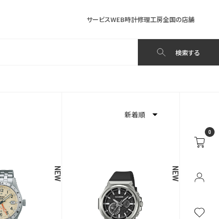
サービス
WEB時計修理工房
全国の店舗
検索する
新着順
0
新着順
発売日順
NEW
NEW
価格が安い
価格が高い
お気に入り登録数