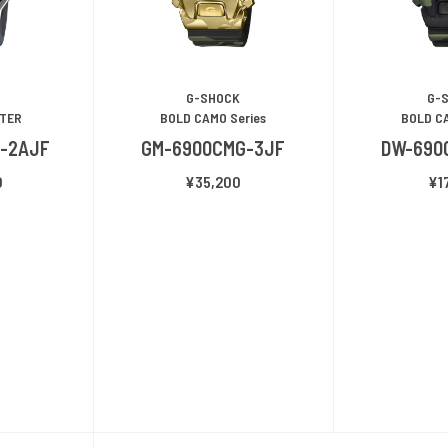
G-SHOCK
G-
TER
BOLD CAMO Series
BOLD CA
-2AJF
GM-6900CMG-3JF
DW-690
0
¥35,200
¥1