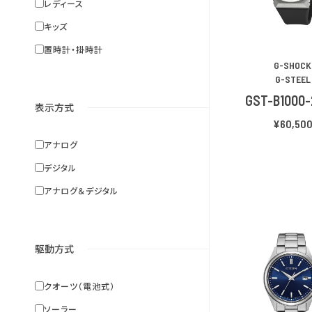
レディース
キッズ
置時計・掛時計
G-SHOCK
G-STEEL
GST-B1000
表示方式
¥60,50
アナログ
デジタル
アナログ＆デジタル
駆動方式
クオーツ（電池式）
ソーラー