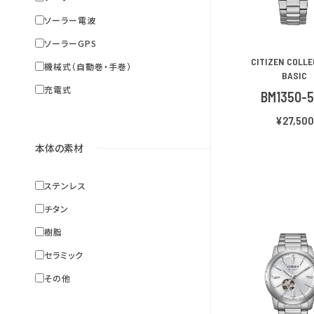
ソーラー電波
ソーラーGPS
CITIZEN COLL
機械式（自動巻・手巻）
BASIC
充電式
BM1350-
¥27,500
本体の素材
ステンレス
チタン
樹脂
セラミック
その他