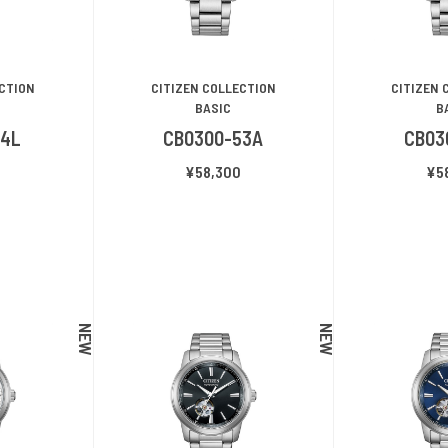
ECTION
CITIZEN COLLECTION
CITIZEN 
BASIC
B
54L
CB0300-53A
CB03
¥58,300
¥5
NEW
NEW