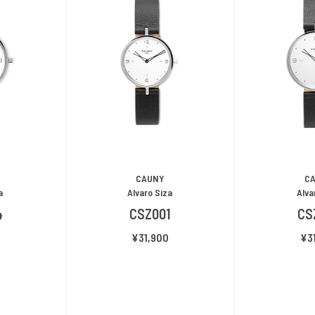
CAUNY
C
a
Alvaro Siza
Alva
4
CSZ001
CS
¥31,900
¥3