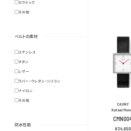
セラミック
その他
ベルトの素材
ステンレス
チタン
レザー
ラバー・ウレタン・シリコン
ナイロン
その他
CAUNY
Rafael Mon
CMN00
防水性能
¥34,65