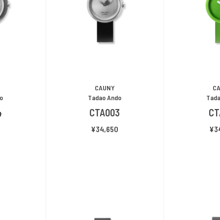
CAUNY
C
Tadao Ando
o
Tada
CTA003
4
CT
¥34,650
0
¥3