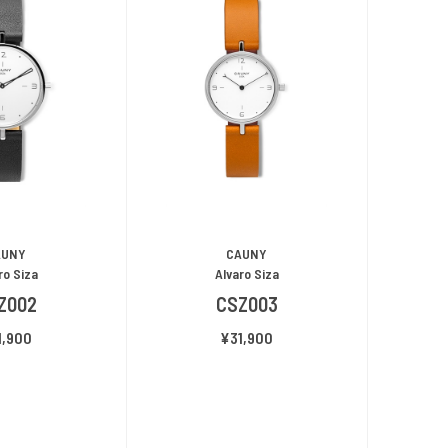
AUNY
CAUNY
ro Siza
Alvaro Siza
Z002
CSZ003
1,900
¥31,900