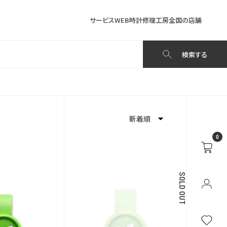
サービス
WEB時計修理工房
全国の店舗
検索する
新着順
0
新着順
発売日順
SOLD OUT
価格が安い
価格が高い
お気に入り登録数