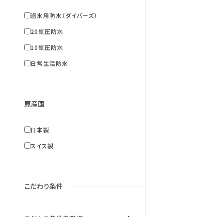
潜水用防水（ダイバーズ）
20気圧防水
10気圧防水
日常生活防水
原産国
アラーム
日本製
イム
バックライト
スイス製
バック
サファイアガラス
方位
こだわり条件
GPS