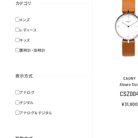
カテゴリ
メンズ
レディース
キッズ
置時計・掛時計
表示方式
CAUNY
Alvaro Siz
アナログ
CSZ00
デジタル
¥31,900
アナログ＆デジタル