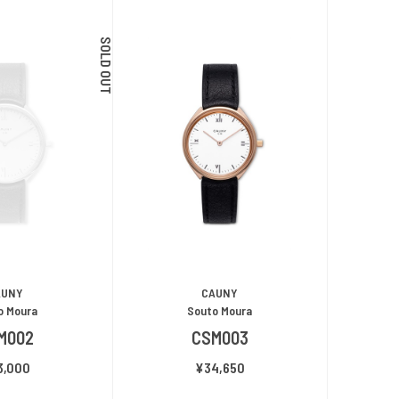
SOLD OUT
AUNY
CAUNY
o Moura
Souto Moura
M002
CSM003
3,000
¥34,650