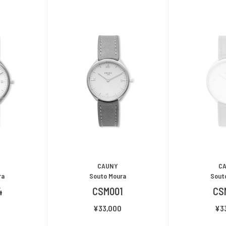
CAUNY
C
ra
Souto Moura
Sout
4
CSM001
CS
0
¥33,000
¥3