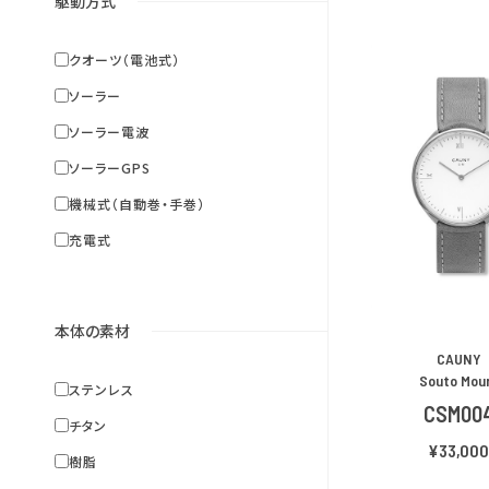
駆動方式
クオーツ（電池式）
ソーラー
ソーラー電波
ソーラーGPS
機械式（自動巻・手巻）
充電式
本体の素材
CAUNY
Souto Mou
ステンレス
CSM00
チタン
¥33,00
樹脂