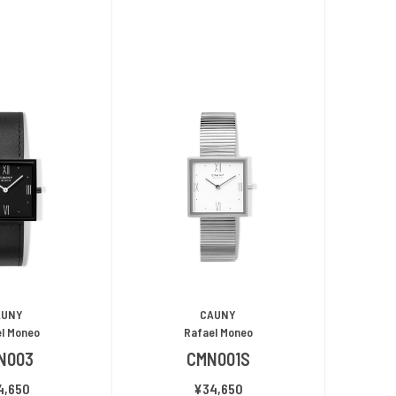
AUNY
CAUNY
l Moneo
Rafael Moneo
N003
CMN001S
4,650
¥34,650