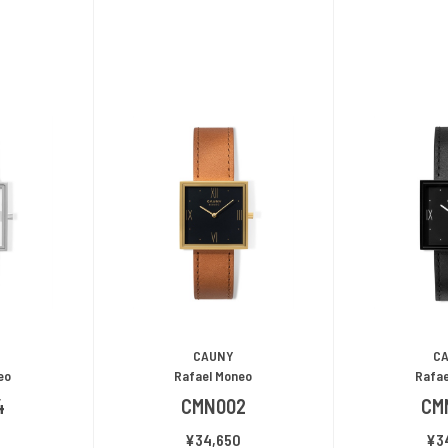
CAUNY
C
eo
Rafael Moneo
Rafae
4
CMN002
CM
0
¥34,650
¥3