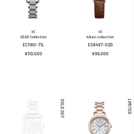
xC
xC
DEAR Collection
hikari collection
EC1160-71L
ES9497-02D
¥110,000
¥99,000
SOLD OUT
LIMITED