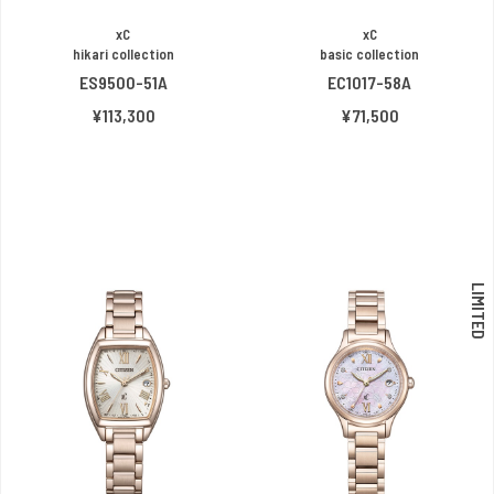
xC
xC
hikari collection
basic collection
ES9500-51A
EC1017-58A
¥113,300
¥71,500
LIMITED