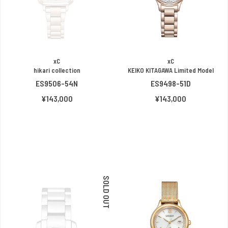
xC
xC
hikari collection
KEIKO KITAGAWA Limited Model
ES9506-54N
ES9498-51D
¥143,000
¥143,000
SOLD OUT