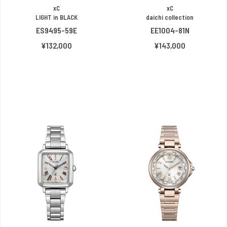
xC
xC
LIGHT in BLACK
daichi collection
ES9495-59E
EE1004-81N
¥132,000
¥143,000