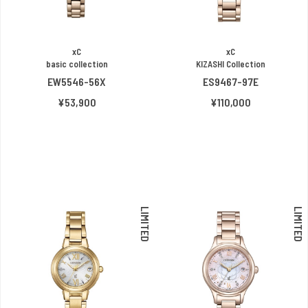
xC
xC
basic collection
KIZASHI Collection
EW5546-56X
ES9467-97E
¥53,900
¥110,000
LIMITED
LIMITED