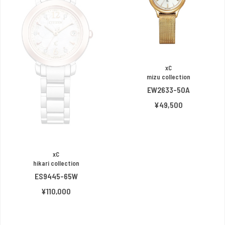
xC
mizu collection
EW2633-50A
¥49,500
xC
hikari collection
ES9445-65W
¥110,000