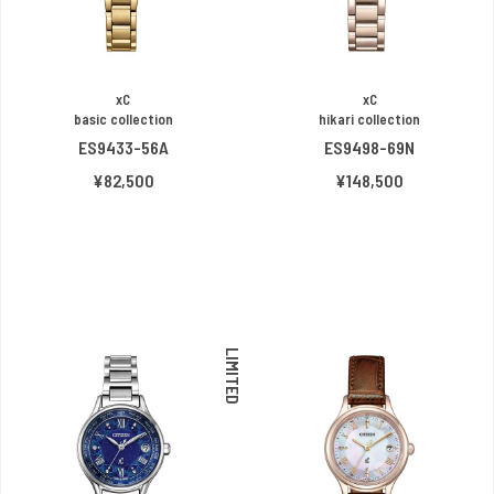
xC
xC
basic collection
hikari collection
ES9433-56A
ES9498-69N
¥82,500
¥148,500
LIMITED