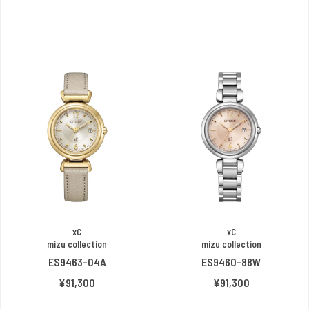
xC
xC
mizu collection
mizu collection
ES9463-04A
ES9460-88W
¥91,300
¥91,300