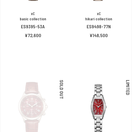
xC
xC
basic collection
hikari collection
ES9395-53A
ES9498-77N
¥72,600
¥148,500
SOLD OUT
LIMITED