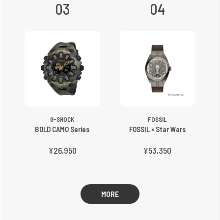
03
04
G-SHOCK
FOSSIL
BOLD CAMO Series
FOSSIL × Star Wars
¥26,950
¥53,350
MORE