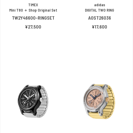
TIMEX
adidas
Mini T80 ＋ Shop Original Set
DIGITAL TWO RING
TW2Y46600-RINGSET
AOST26036
¥27,500
¥17,600