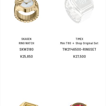
SKAGEN
TIMEX
RING WATCH
Mini T80 ＋ Shop Original Set
SKW3180
TW2Y46500-RINGSET
¥25,850
¥27,500