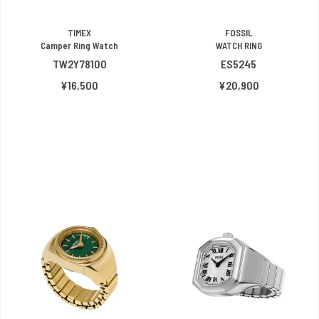
TIMEX
FOSSIL
Camper Ring Watch
WATCH RING
TW2Y78100
ES5245
¥16,500
¥20,900