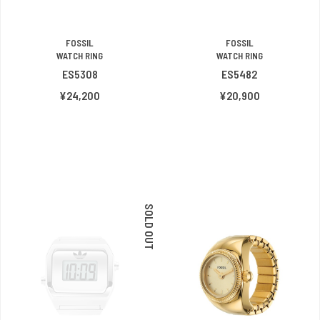
FOSSIL
FOSSIL
WATCH RING
WATCH RING
ES5308
ES5482
¥24,200
¥20,900
SOLD OUT