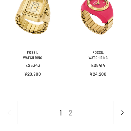
FOSSIL
FOSSIL
WATCH RING
WATCH RING
ES5343
ES5414
¥20,900
¥24,200
1
2