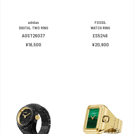
adidas
FOSSIL
DIGITAL TWO RING
WATCH RING
AOST26037
ES5246
¥16,500
¥20,900