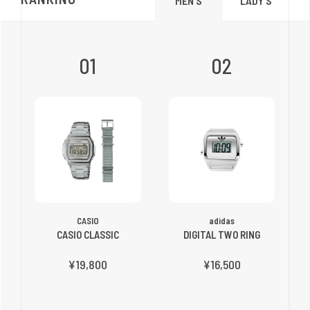
LADY'S
MEN'S
01
02
CASIO
adidas
CASIO CLASSIC
DIGITAL TWO RING
¥19,800
¥16,500