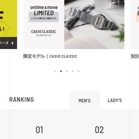
限定モデル｜CASIO CLASSIC
別注モ
RANKING
LADY'S
MEN'S
01
02