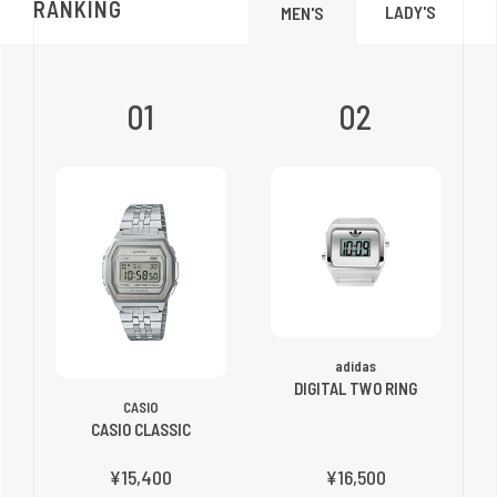
RANKING
LADY'S
MEN'S
01
02
adidas
DIGITAL TWO RING
CASIO
CASIO CLASSIC
¥15,400
¥16,500