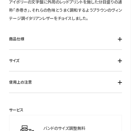
アイボリーの文字盤に外周のレッドプリントを施した分目盛りの通
称「赤巻き」、それらの色味とうまく調和するようブラウンのヴィン
テージ調イタリアンレザーをチョイスしました。
商品仕様
■ケース素材：316Lステンレススチール
サイズ
■風防素材：アクリル
■ベルト素材：イタリア製ヴィンテージ調レザー
■ケースサイズ：ケース径37.8mm 厚み13.1mm
■仕様：クオーツ・クロノグラフ（9時位置に60分積算計）・24時間
使用上の注意
計（3時位置）・日常生活防水（3気圧）
保証期間：1年間
サービス
＊保証書について
保証書は保証期間終了後も保管していただきますようお願いしま
バンドのサイズ調整無料
す。