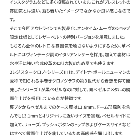
インスタグラムなどに多く投稿されています。これがブレスレットの
雰囲気とは違い、落ち着いたイメージでなかなか良い感じなので
す。
そこで今回アウトラインでも製品化。オンタイム・ムーヴのショップ
限定仕様としてレザーベルトの特別バージョンを用意しました。
もちろん全体のレトロな雰囲気を壊さないようにするため、革ベ
ルトにはヴィンテージ調のイタリアンレザーを採用。加えて裏材は
水や汗に強い合成皮革のロリカ製のため夏でも使えます。
2レジスタークロノ・シリーズ III は、デイトナ・ポールニューマンの
愛称で知られる手巻きクロノグラフの第３世代から着想を得て開
発したシリーズ I が黒ベゼルなのに対して、同ベゼルにメタルの鏡
面仕上げを採用している点が特徴です。
裏ブタからベゼルまでのケース厚は11.8mm、ドーム形風防を含
んでも13.1mmとオリジナルに近いサイズを実現。ベゼルサイドに
加えて、リューズ、プッシュボタンのトップおよびケースサイドなど
はすべて鏡面仕上げを施しているため高級感を醸し出します。