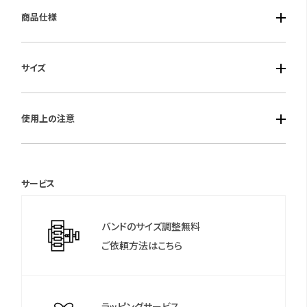
商品仕様
■ケース素材：316Lステンレススチール
サイズ
■風防素材：アクリル
■ベルト素材：イタリア製ヴィンテージ調レザー
■ケースサイズ：ケース径42.0mm 厚み14.7mm
■仕様：クオーツ・クロノグラフ（9時位置に60分積算計）・24時間
使用上の注意
■ベルト幅：20mm
計（3時位置）・日常生活防水（3気圧）
保証期間：1年間
サービス
＊保証書について
保証書は保証期間終了後も保管していただきますようお願いしま
バンドのサイズ調整無料
す。
ご依頼方法はこちら
ラッピングサービス