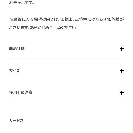
刻モデルです。
※裏蓋に入る絵柄の向きは、仕様上、正位置にはならず個体差が
ございます。あらかじめご了承ください。
商品仕様
■ケース素材：ステンレススチール
サイズ
■風防素材：アクリル
■ベルト素材：レザー
■ケースサイズ：径38mm
■仕様：クォーツ・デイデイト表示・5気圧防水
使用上の注意
■ベルト幅：22mm
保証期間：1年間
サービス
＊保証書について
保証書は保証期間終了後も保管していただきますようお願いしま