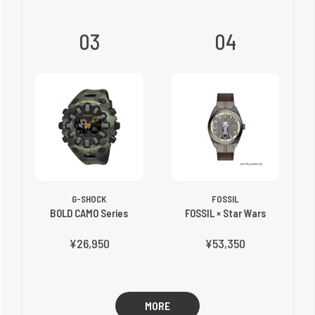
03
04
G-SHOCK
FOSSIL
BOLD CAMO Series
FOSSIL × Star Wars
¥26,950
¥53,350
MORE