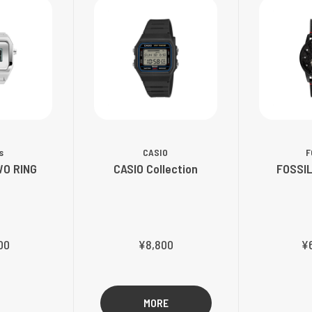
s
CASIO
F
WO RING
CASIO Collection
FOSSIL
00
¥8,800
¥
MORE