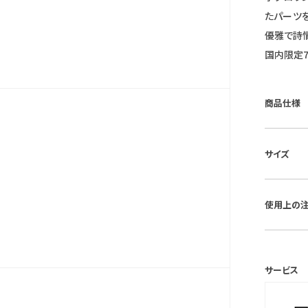
たパーツ
優雅で詩
国内限定7
商品仕様
■ケース素
サイズ
■風防素材
グ）
■ケースサイ
■ベルト素
使用上の
■重さ：47
■仕様：
■ベルト最
1.5年・ク
保証期間：
N」表記・
サービス
スタート
＊保証書
受信機能
保証書は