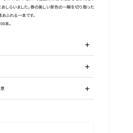
をあしらいました。春の美しい景色の一瞬を切り取った
情あふれる一本です。
00本。
材：ステンレス（一部ピンクゴールド色めっき）
：カーブサファイアガラス（スーパークリア コーティン
ズ：縦・横・厚（mm）34.2×27.5×8.2
材：ステンレス（一部ピンクゴールド色めっき）
注意
 g
ソーラー電波・フル充電時約6ヶ月間・パワーセーブ時約
大：180mm
リスタルガラス入りりゅうず・裏ぶた「LIMITED EDITIO
3年間
ラボグロウン・ダイヤ入りダイヤル・過充電防止機能・即
機能・フルオートカレンダー機能・電波修正機能・自動
について
・強制受信機能・受信結果表示機能・時差修正機能・針
保証期間終了後も保管していただきますようお願いし