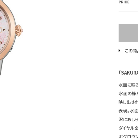
PRICE
この商
「SAKU
水面に映る
水面の静
映し出さ
表現。水
沢にあしら
ダイヤル
ボグロウ