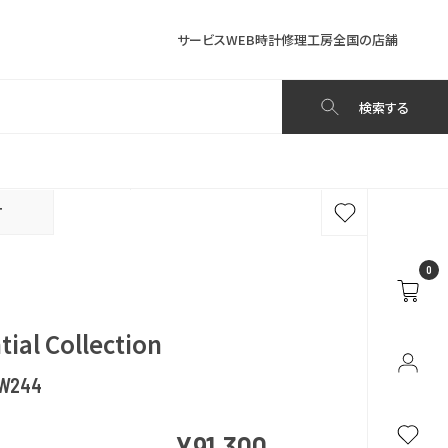
サービス
WEB時計修理工房
全国の店舗
検索する
T
0
tial Collection
W244
¥91,300