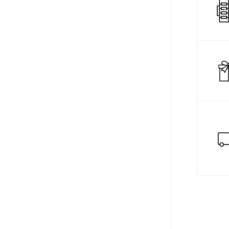
位置自動
ます。
化防水（1