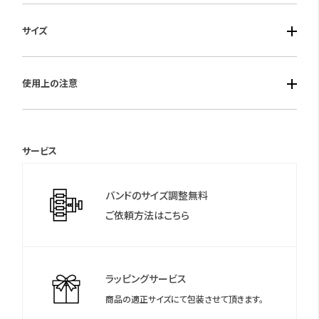
■ケース素材：ステンレス
サイズ
■風防素材：ハードレックス
■ベルト素材：皮革（カーフ）
■ケースサイズ ： 縦・横・厚（mm）28.4×18.9×4.8
■仕様：クオーツ・白蝶貝ダイヤル・日常生活用防水
使用上の注意
■重さ：16.0 g
■ベルト最大：165ｍｍ
保証期間：1年間
サービス
＊保証書について
保証書は保証期間終了後も保管していただきますようお願いしま
バンドのサイズ調整無料
す。
ご依頼方法はこちら
ラッピングサービス
商品の適正サイズにて包装させて頂きます。