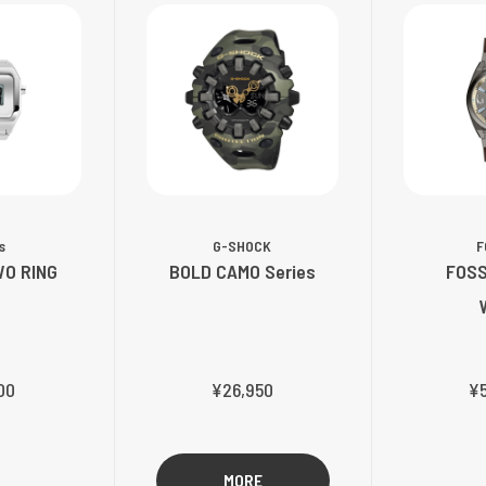
s
G-SHOCK
F
WO RING
BOLD CAMO Series
FOSS
00
¥26,950
¥5
MORE