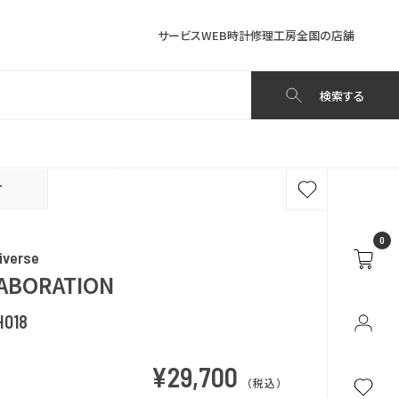
サービス
WEB時計修理工房
全国の店舗
検索する
T
0
iverse
ABORATION
H018
¥29,700
（税込）