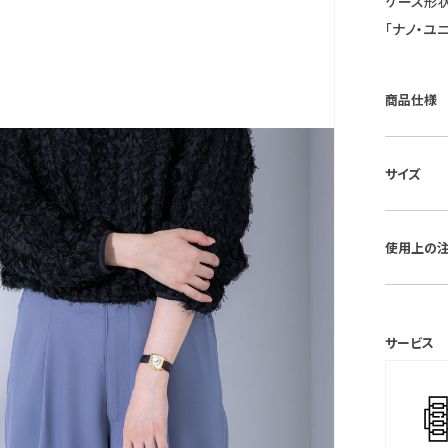
ケース形状
「ナノ・ユ
商品仕様
■ケース素
サイズ
■風防素材
■ベルト
■ケースサイ
■仕様：ク
使用上の
■重さ：18.
■ベルト最
保証期間：
サービス
＊保証書
保証書は
ます。