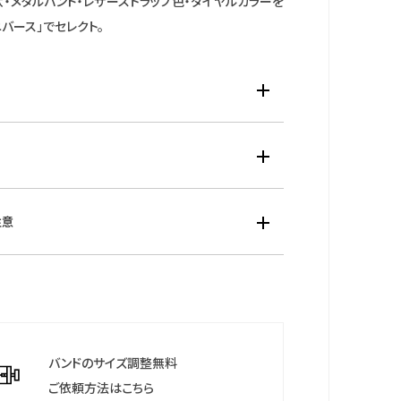
・メタルバンド・レザーストラップ色・ダイヤルカラーを
ニバース」でセレクト。
材：ステンレス（金色メッキ）
： ハードレックス
素材：レザー
ズ：縦・横・厚（mm）28.3×22.7×6.3
オーツ・日常生活用強化防水（5気圧）
注意
0 g
大：160ｍｍ
3年間
について
保証期間終了後も保管していただきますようお願いし
バンドのサイズ調整無料
ご依頼方法はこちら