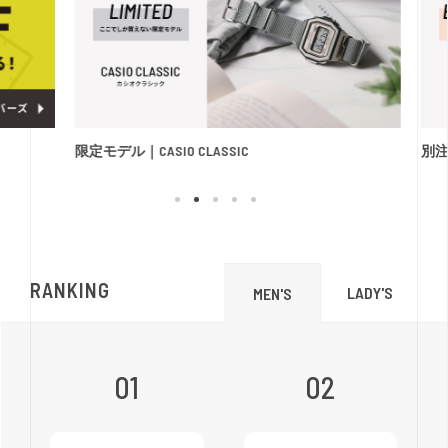
限定モデル｜CASIO CLASSIC
別注モ
RANKING
LADY'S
MEN'S
01
02