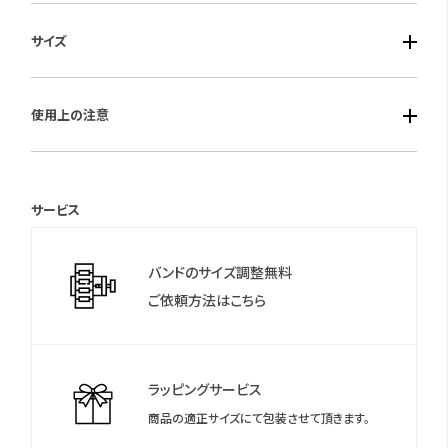
■ケース素材：プラスチック枠（黄塗装） 前面：プラスチック
サイズ
■使用電源：単3電池×2
■仕様：クオーツ・アラームオートストップ（約5分間）・2099年ま
■サイズ：93×104×45mm
でのフルオートカレンダー機能・カウントダウンタイマー機能（最
使用上の注意
■重さ：135ｇ
大99時間59分59秒）・ストップウオッチ機能（最大99時間59分59
秒）・電子音アラーム・スヌーズ・ライト・12時間制／24時間制切替
保証期間：1年間
式・時刻/カレンダー/ストップウオッチ・カウントダウンタイマー表
サービス
示切り替え・スタンドつき
＊保証書について
保証書は保証期間終了後も保管していただきますようお願いしま
バンドのサイズ調整無料
す。
ご依頼方法はこちら
ラッピングサービス
商品の適正サイズにて包装させて頂きます。