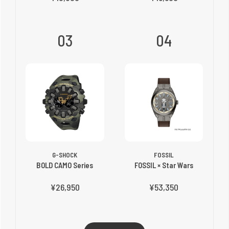
03
04
G-SHOCK
FOSSIL
BOLD CAMO Series
FOSSIL × Star Wars
¥26,950
¥53,350