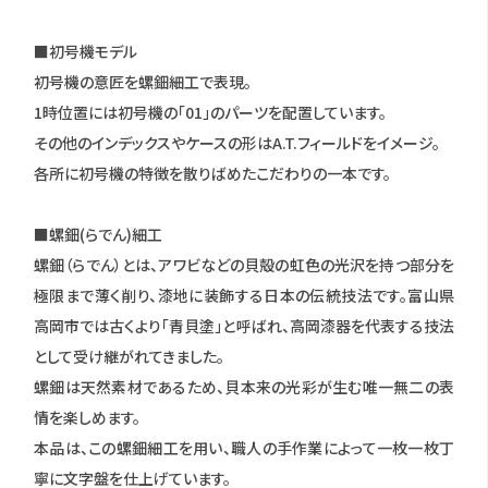
■初号機モデル
初号機の意匠を螺鈿細工で表現。
1時位置には初号機の「01」のパーツを配置しています。
その他のインデックスやケースの形はA.T.フィールドをイメージ。
各所に初号機の特徴を散りばめたこだわりの一本です。
■螺鈿(らでん)細工
螺鈿（らでん）とは、アワビなどの貝殻の虹色の光沢を持つ部分を
極限まで薄く削り、漆地に装飾する日本の伝統技法です。富山県
高岡市では古くより「青貝塗」と呼ばれ、高岡漆器を代表する技法
として受け継がれてきました。
螺鈿は天然素材であるため、貝本来の光彩が生む唯一無二の表
情を楽しめます。
本品は、この螺鈿細工を用い、職人の手作業によって一枚一枚丁
寧に文字盤を仕上げています。