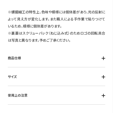
※螺鈿細工の特性上、色味や模様には個体差があり、光の反射に
よって見え方が変化します。また職人による手作業で貼りつけて
いるため、模様に個体差があります。
※裏蓋はスクリューバック（ねじ込み式）のためロゴの回転具合
は写真と異なります。予めご了承ください。
商品仕様
■ケース素材：ステンレススチール
サイズ
■風防素材：ミネラルガラス
■ベルト素材：カーフレザー
■ケースサイズ：縦41mm× 横41mm 厚み12mm
■仕様：自動巻き・5気圧防水
使用上の注意
保証期間：1年間