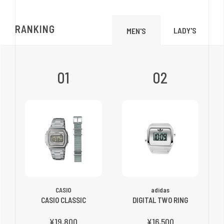
RANKING
LADY'S
MEN'S
01
02
CASIO
adidas
CASIO CLASSIC
DIGITAL TWO RING
¥19,800
¥16,500