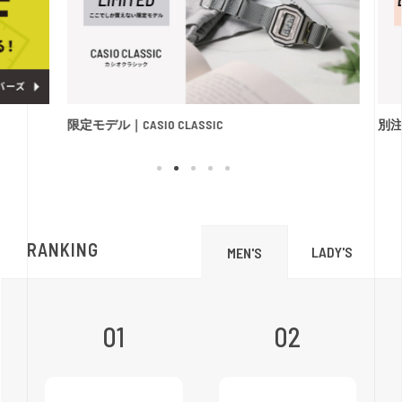
限定モデル｜CASIO CLASSIC
別注モ
RANKING
LADY'S
MEN'S
01
02