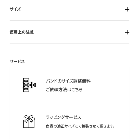
■ケース素材：ステンレススチール
サイズ
■風防素材：カーブサファイアガラス（内面無反射コーティング）
■ベルト素材：ステンレススチール
■ケースサイズ： 縦・横・厚（mm）45.5×39.0×13.3
■機能：ソーラー・フル充電時約6ヶ月間駆動・平均月差±15秒・
使用上の注意
■重さ：161 g
スクリューバック・タキメーターつき・充電量表示機能・過充電防
■ベルト最大：197mm
止機能・小秒針つき・ストップウオッチ機能（1/5秒計測 60分計）・
保証期間：3年間
カレンダー（日付）機能つき・日常生活用強化防水（10気圧）
サービス
＊保証書について
保証書は保証期間終了後も保管していただきますようお願いしま
バンドのサイズ調整無料
す。
ご依頼方法はこちら
ラッピングサービス
商品の適正サイズにて包装させて頂きます。