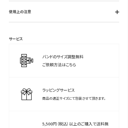
■ケースサイズ：横幅37.0mm 厚み 11.5mm
■仕様：自動巻き（手巻き付き）・最大巻上時約42時間持続・日差
使用上の注意
■重さ：120g
＋40秒～－20秒・シースルーバック・日付早修正機能・秒針停止
機能・5気圧防水
保証期間：国際保証3年間
(MY CITIZENご登録により国内保証5年間)
サービス
＊シチズンのウェブサイトより「MY CITIZEN」にお買い上げの腕時
計をご登録いただくことで、延長保証などのさまざまな特典をご
バンドのサイズ調整無料
利用いただけます。
ご依頼方法はこちら
＊保証書について
保証書は保証期間終了後も保管していただきますようお願いしま
す。
ラッピングサービス
商品の適正サイズにて包装させて頂きます。
5,500円（税込）以上のご購入で送料無