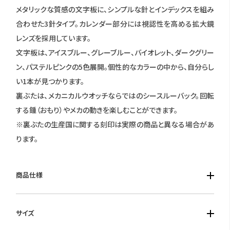
メタリックな質感の文字板に、シンプルな針とインデックスを組み
合わせた3針タイプ。カレンダー部分には視認性を高める拡大鏡
レンズを採用しています。
文字板は、アイスブルー、グレーブルー、バイオレット、ダークグリー
ン、パステルピンクの5色展開。個性的なカラーの中から、自分らし
い1本が見つかります。
裏ぶたは、メカニカルウオッチならではのシースルーバック。回転
する錘（おもり）やメカの動きを楽しむことができます。
※裏ぶたの生産国に関する刻印は実際の商品と異なる場合があ
ります。
商品仕様
■ケース素材：ステンレススチール
サイズ
■風防素材：サファイアガラス
■ベルト素材：ステンレススチール