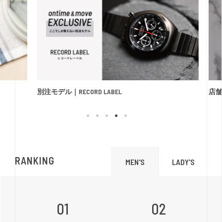
別注モデル｜RECORD LABEL
店
RANKING
LADY'S
MEN'S
01
02