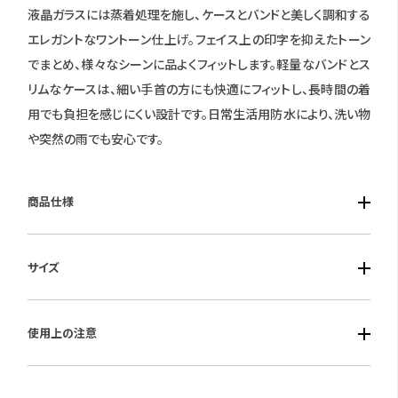
液晶ガラスには蒸着処理を施し、ケースとバンドと美しく調和する
エレガントなワントーン仕上げ。フェイス上の印字を抑えたトーン
でまとめ、様々なシーンに品よくフィットします。軽量なバンドとス
リムなケースは、細い手首の方にも快適にフィットし、長時間の着
用でも負担を感じにくい設計です。日常生活用防水により、洗い物
や突然の雨でも安心です。
商品仕様
■ケース素材：樹脂
サイズ
■風防素材：無機ガラス
■ベルト素材：ステンレススチール
■ケースサイズ：縦30.3mm 横24.6mm 厚7.3mm
■仕様：クオーツ・ストップウオッチ・プリセットタイマー・時刻アラ
使用上の注意
ーム/時報・オートカレンダー（2月28日制）・日常生活用防水
保証期間：1年間