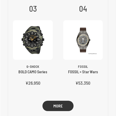
03
04
G-SHOCK
FOSSIL
BOLD CAMO Series
FOSSIL × Star Wars
¥26,950
¥53,350
MORE