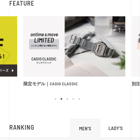
FEATURE
限定モデル｜CASIO CLASSIC
別注モ
RANKING
LADY'S
MEN'S