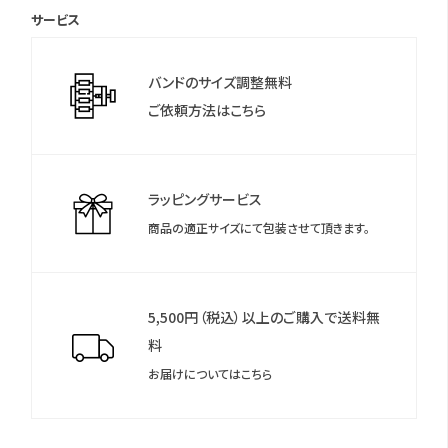
サービス
パーペチュアルカレンダー・日付表示・時差設定機能・衝撃検知
＊保証書について
機能・インターチェンジャブル構造・5気圧防水
保証書は保証期間終了後も保管していただきますようお願いしま
バンドのサイズ調整無料
す。
ご依頼方法はこちら
ラッピングサービス
商品の適正サイズにて包装させて頂きます。
5,500円（税込）以上のご購入で送料無
料
お届けについてはこちら