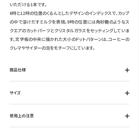
いただける1本です。
6時と12時の位置のくるんとしたデザインのインデックスで、カップ
の中で溶けだすミルクを表現。9時の位置には角砂糖のようなス
クエアのカットパーツとクリスタルガラスをセッティングしていま
す。文字板の中央に描かれた大小のドットパターンは、コーヒーの
クレマやサイダーの泡をモチーフにしています。
商品仕様
■ケース素材：ステンレス
サイズ
■風防素材：クリスタルガラス
■ベルト素材：ステンレス/替えバンド（合成皮革［ECOPET］）付き
■ケースサイズ：横幅：25.5mm 厚み：7.2ｍｍ
■仕様：ソーラーテック電波時計・白蝶貝文字板・クリスタル（文
使用上の注意
字板1ポイント）入り・充電残量表示機能・充電警告機能・過充電
防止機能・パワーセーブ機能・フル充電時約2.5年可動(パワーセ
保証期間：1年間
ーブ作動時)・受信局自動選択機能・定時受信機能・強制受信機・