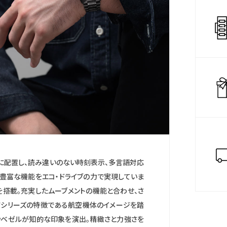
能・ライ
時計をご
機能・過
ご利用いた
充電時約
計・20気
＊保証書
保証書は
ます。
置に配置し、読み違いのない時刻表示、多言語対応
の豊富な機能をエコ・ドライブの力で実現していま
搭載。充実したムーブメントの機能と合わせ、さ
KYシリーズの特徴である航空機体のイメージを踏
やベゼルが知的な印象を演出。精緻さと力強さを