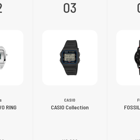
2
03
s
CASIO
F
WO RING
CASIO Collection
FOSSIL