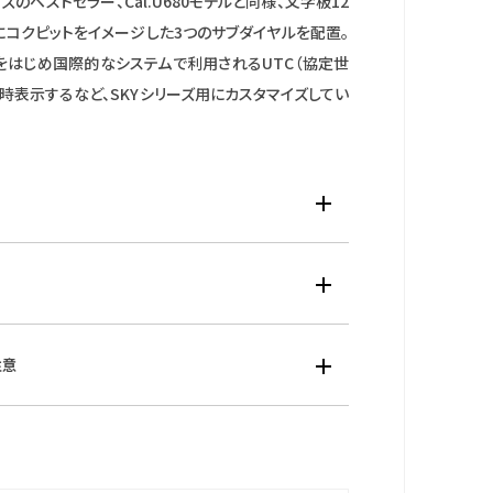
ーズのベストセラー、Cal.U680モデルと同様、文字板12
にコクピットをイメージした3つのサブダイヤルを配置。
をはじめ国際的なシステムで利用されるUTC（協定世
時表示するなど、SKYシリーズ用にカスタマイズしてい
材：ステンレス
：サファイアガラス（無反射コーティング）
材：ステンレス
イズ：横幅：43.0mm 厚み13.9mm
発電エコドライブ・月差±15秒・デイ＆デイト表示・24
注意
・12／24時間表示切替機能・パーペチュアルカレンダ
00秒クロノグラフ（24時間計）・アラーム・タイマー（最大9
：国際保証3年間
）・LED・ワールドタイム機能（43時差）＋協定世界時（U
TIZENご登録により国内保証5年間)
示・サマータイム機能・ローカルタイム機能・時差設定機
のウェブサイトより「MY CITIZEN」にお買い上げの腕