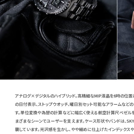
アナログ×デジタルのハイブリッド。高精細なMIP液晶を6時の位
の日付表示、ストップウオッチ、曜日別セット可能なアラームなど
す。単位変換や為替の計算などに幅広く使える航空計算尺ベゼルを
まざまなシーンでユーザーを支えます。ケース形状やバンドは、S
襲しています。光沢感を生かし、やや細めに仕上げたインデックス