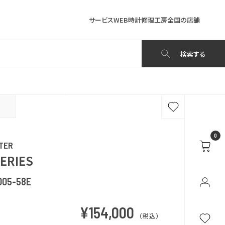
サービス
WEB時計修理工房
全国の店舗
検索する
0
TER
SERIES
005-58E
¥154,000
（税込）