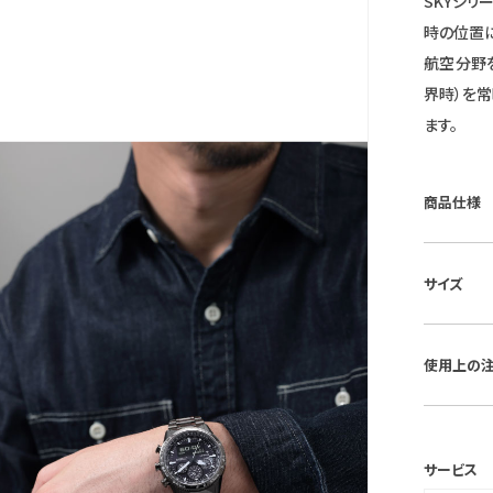
SKYシリ
時の位置
航空分野
界時）を常
ます。
商品仕様
■ケース素
サイズ
■風防素材
■ベルト素
■ケースサ
■仕様：光
使用上の
時間表示
ー・1/1
保証期間
9分59秒
(MY CI
サービス
TC）表
＊シチズン