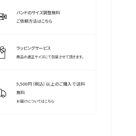
トレベル インディケーター・充電量表示機能・充電警告
登録いただくことで、延長保証などのさまざまな特典を
充電防止機能・衝撃検知機能・パワーセーブ機能・フル
バンドのサイズ調整無料
だけます。
3年可動（パワーセーブ作動時）・耐磁１種・航空縮尺
ご依頼方法はこちら
圧防水
について
保証期間終了後も保管していただきますようお願いし
ラッピングサービス
商品の適正サイズにて包装させて頂きます。
5,500円（税込）以上のご購入で送料
無料
お届けについてはこちら