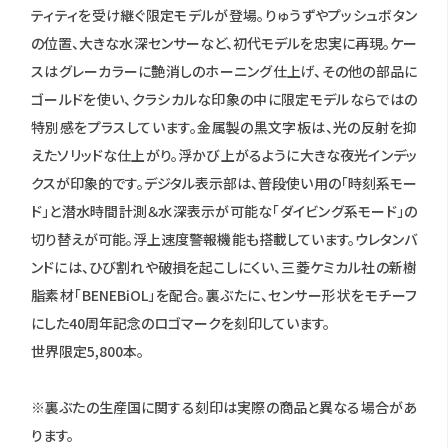
ティティを受け継ぐ限定モデルが登場。りゅうずやプッシュボタン
の位置、大きな水深センサーなど、初代モデルを忠実に再現。ケー
スはグレーカラーに艶消しのホーニング仕上げ、その他の部品に
ゴールドを使い、クラシカルな印象の中に限定モデルならではの
特別感をプラスしています。金属製の黒文字板は、光の反射を抑
えたソリッドな仕上がり。浮かび上がるように大きな夜光インデッ
クスが印象的です。デジタル表示部は、普段使い用の「時刻系モー
ド」と潜水時間計測＆水深表示が可能な「ダイビング系モード」の
切り替えが可能。浮上速度警報機能も搭載しています。ウレタンバ
ンドには、ひび割れや破損を起こしにくい、三菱ケミカル社の新樹
脂素材「BENEBiOL」を配合。裏ぶたに、センサー形状をモチーフ
にした40周年記念のロゴマークを刻印しています。
世界限定5,800本。
※裏ぶたの生産国に関する刻印は実際の商品と異なる場合があ
ります。