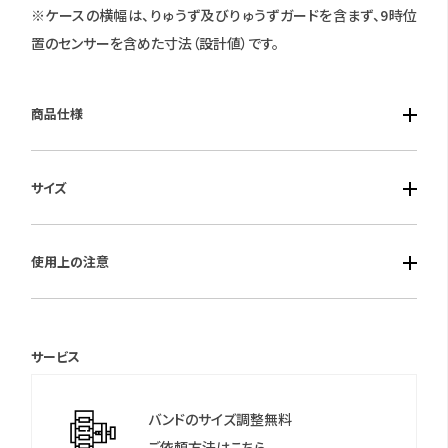
※ケースの横幅は、りゅうず及びりゅうずガードを含まず、9時位
置のセンサーを含めた寸法（設計値）です。
商品仕様
■ケース素材：ステンレス
サイズ
■風防素材：クリスタルガラス
■ベルト素材：バイオマスウレタン(ベネビオール)
■ケースサイズ： 横幅：50.7mm 厚み：14.8mm
■仕様：クオーツ・1/100秒クロノグラフ(100分計)・水深計測機
使用上の注意
能・浮上速度警報機能・アラーム・逆回転防止ベゼル・ねじロック
りゅうず・夜光(針＋インデックス)・延長バンド付・200m潜水用防
保証期間：国際保証3年間
水
(MY CITIZENご登録により国内保証5年間)
サービス
＊シチズンのウェブサイトより「MY CITIZEN」にお買い上げの腕時
計をご登録いただくことで、延長保証などのさまざまな特典をご
バンドのサイズ調整無料
利用いただけます。
ご依頼方法はこちら