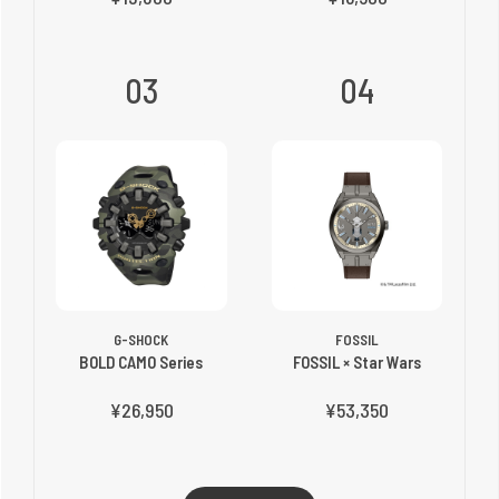
03
04
G-SHOCK
FOSSIL
BOLD CAMO Series
FOSSIL × Star Wars
¥26,950
¥53,350