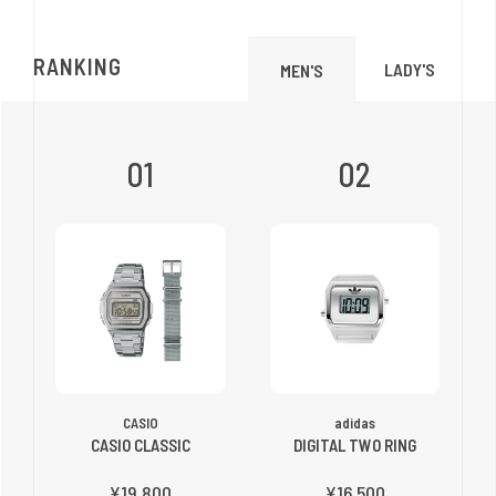
RANKING
LADY'S
MEN'S
01
02
CASIO
adidas
CASIO CLASSIC
DIGITAL TWO RING
¥19,800
¥16,500