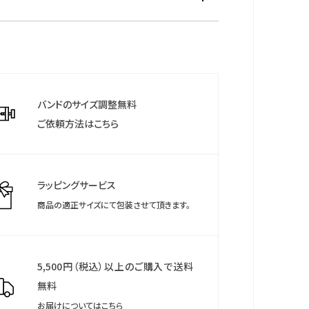
明・デイ＆デイト表示・日付早修正機能・12／24時間
能・1/1000秒クロノグラフ(12時間計)・デュアルタイ
：国際保証3年間
度計機能・アラーム・時報・日常生活防水
TIZENご登録により国内保証5年間)
のウェブサイトより「MY CITIZEN」にお買い上げの腕
登録いただくことで、延長保証などのさまざまな特典を
バンドのサイズ調整無料
だけます。
ご依頼方法はこちら
について
保証期間終了後も保管していただきますようお願いし
ラッピングサービス
商品の適正サイズにて包装させて頂きます。
5,500円（税込）以上のご購入で送料
無料
お届けについてはこちら