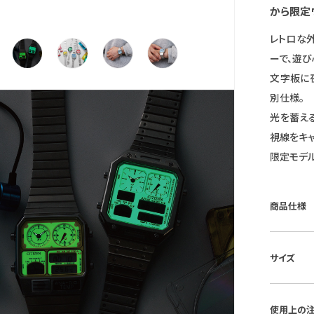
から限定
レトロな
ーで、遊び
文字板に
別仕様。
光を蓄え
視線をキャ
限定モデル
商品仕様
■ケース素
サイズ
■風防素
■ベルト素
■ケースサ
■仕様：
使用上の
■重さ：80