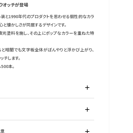
ウオッチが登場
外装と1990年代のプロダクトを思わせる個性的なカラ
心と懐かしさが同居するデザインです。
夜光塗料を施し、その上にポップなカラーを重ねた特
ると暗闇でも文字板全体がぼんやりと浮かび上がり、
ッチします。
500本。
材：ステンレス
材：クリスタルガラス
材：ステンレス
イズ：横幅33.4ｍｍ 厚み9.7ｍｍ
クォーツ・電池寿命切れ予告機能・パーペチュアルカレ
注意
g