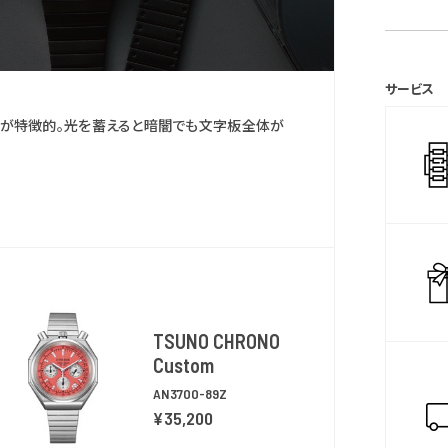
ンダー・照
表示切替機
保証期間
ム機能・温
(MY CI
サービス
＊シチズン
ーが特徴的。光を蓄えると暗闇でも文字板全体が
時計をご
ご利用いた
＊保証書
保証書は
ます。
TSUNO CHRONO
Custom
AN3700-89Z
¥35,200