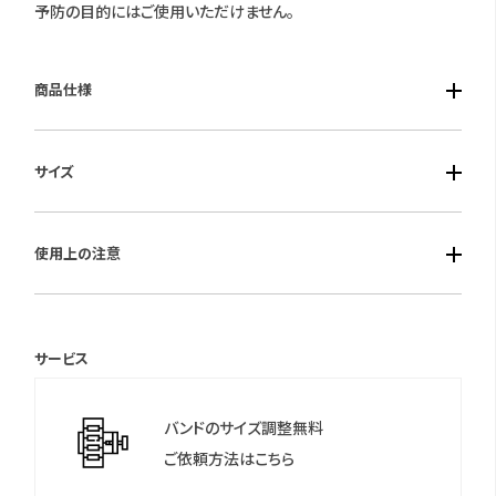
予防の目的にはご使用いただけません。
商品仕様
■ケース素材：アルミニウム合金
サイズ
■ベルト素材：シリコン/替えシリコンベルト付き
■仕様：充電式・連続使用時間：約14日間(通常使用）・ディスプレ
■ケースサイズ：縦42.6mm× 横28.2mm× 厚み8.99mm
イ：1.62インチAMOLED（有機EL）・ワークアウト測定・ストレス測
使用上の注意
■重さ：25g
定・ストップウォッチ・ワークアウト記録・呼吸エクササイズ・タイマ
ー・心拍数測定・音楽リモートコントロール・アラーム・血中酸素
保証期間：1年間
測定・リモートシャッター・懐中電灯・活動記録・通知・スマホ探
サービス
索・睡眠測定・天気・対応OS：Android 9.0以降 / iOS 13.0以降・
＊保証書について
5気圧防水
保証書は保証期間終了後も保管していただきますようお願いしま
バンドのサイズ調整無料
す。
ご依頼方法はこちら
＊製品のサポートは、初期不良含め全てメーカーサポートで承っ