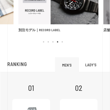
別注モデル｜RECORD LABEL
店
RANKING
LADY'S
MEN'S
01
02