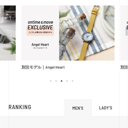
別注モデル｜Angel Heart
別注
RANKING
LADY'S
MEN'S