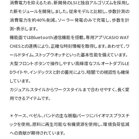
消費電力を抑えるため、新開発のLSIと独自アルゴリズムを採用し
た新モジュールを開発しました。従来モデルと比較し、歩数計測の
消費電力を約40％削減。ソーラー発電のみで充電し、歩数を計
測・表示します。
機能面ではBluetooth通信機能を搭載。専用アプリCASIO WAT
CHESとの連携により、正確な時刻情報を取得します。あわせて、ワ
ールドタイム、ストップウオッチといった基本性能を備えています。
大型フロントボタンで操作しやすい高輝度なフルオートダブルLE
Dライトや、インデックスと針の蓄光により、暗闇での視認性も確保
しています。
カジュアルスタイルからワークスタイルまで合わせやすく、長く愛
用できるアイテムです。
＊ ケース、ベゼル、バンドの主な樹脂パーツにバイオマスプラスチ
ックを使用。原料に再生可能な有機資源を使用し、環境負荷低減
への貢献が期待されています。