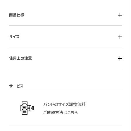
商品仕様
■ケース素材：樹脂
サイズ
■風防素材：無機ガラス
■ベルト素材：樹脂
■ケースサイズ：縦52.3mm 横49.3mm 厚15.2mm
■仕様：タフソーラー・モバイルリンク機能・針退避機能・ワールド
使用上の注意
タイム・歩数計測機能・目標達成率表示・ステップリマインダー機
能・ステップインジケーター表示・ストップウオッチ・タイマー・時
保証期間：1年間
刻アラーム5本/時報・バッテリーインジケーター表示・パワーセー
サービス
ビング機能・フルオートカレンダー・12/24時間制表示切替・操作
＊保証書について
音ON/OFF切替機能・曜日表示・ダブルLEDライト・20気圧防水
保証書は保証期間終了後も保管していただきますようお願いしま
バンドのサイズ調整無料
す。
ご依頼方法はこちら