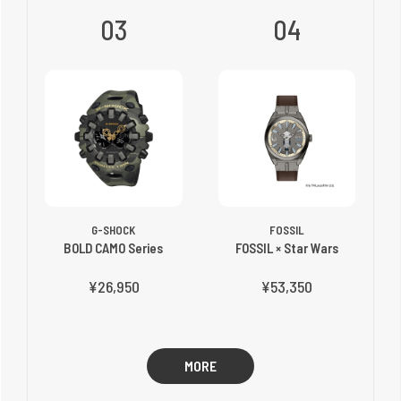
03
04
G-SHOCK
FOSSIL
BOLD CAMO Series
FOSSIL × Star Wars
¥26,950
¥53,350
MORE