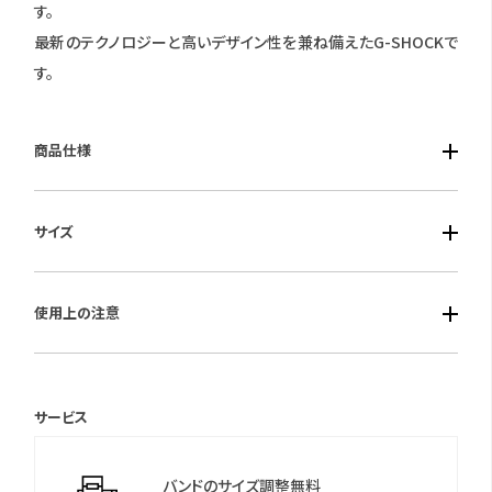
す。
最新のテクノロジーと高いデザイン性を兼ね備えたG-SHOCKで
す。
商品仕様
■ケース素材：樹脂
サイズ
■風防素材：無機ガラス
■ベルト素材：樹脂
■ケースサイズ：縦55.1mm 横51.9mm 厚17.5mm
■仕様：クォーツ・針退避機能・ワールドタイム・ストップウオッチ・
使用上の注意
タイマー・時刻アラーム5本/時報・フルオートカレンダー・ 12/24
時間制表示切替・操作音ON/OFF切替機能・ LEDライト・電池寿
保証期間：1年間
命約10年・20気圧防水
サービス
＊保証書について
保証書は保証期間終了後も保管していただきますようお願いしま
バンドのサイズ調整無料
す。