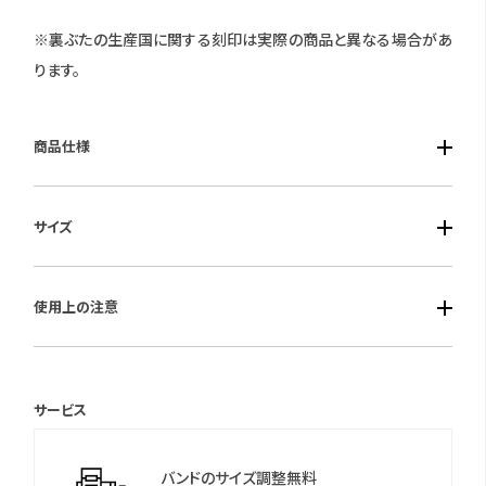
※裏ぶたの生産国に関する刻印は実際の商品と異なる場合があ
ります。
商品仕様
■ケース素材：ステンレス
サイズ
■風防素材：カーブカットサファイアガラス
■バンド素材：合成皮革【植物由来(リンゴ)】
■ケースサイズ：横幅19.5mm 厚み7.5mm
■仕様：エコ・ドライブ・ガラスセラミックス（ブルー色）入りゅうず・
使用上の注意
■重さ：27g
充電警告機能・過充電防止機能・フル充電時約7ヶ月可動・5気圧
防水
保証期間：国際保証3年間
(MY CITIZENご登録により国内保証5年間)
サービス
＊シチズンのウェブサイトより「MY CITIZEN」にお買い上げの腕時
計をご登録いただくことで、延長保証などのさまざまな特典をご
バンドのサイズ調整無料
利用いただけます。