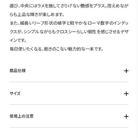
選び、中央にはラメを施してさりげない艶感をプラス。控えめなが
らも上品な輝きが楽しめます。
また、細長いリーフ形状の植字と軽やかなローマ数字のインデッ
クスが、シンプルながらもクロスシーらしい個性を感じさせるデザ
インです。
毎日使いたくなる、飽きのこない魅力的な一本です。
商品仕様
■ケース素材：ステンレス（サクラ色めっき）
サイズ
■風防素材：カーブサファイアガラス
■ベルト素材：ステンレス（サクラ色めっき）
■ケースサイズ：横幅19.5mm 厚み7.6mm
■仕様：エコ・ドライブ・充電警告機能・過充電防止機能・秒針停
使用上の注意
■重さ：46g
止機能・フル充電時約7ヶ月可動・シンプルアジャスト・5気圧防水
保証期間：国際保証3年間