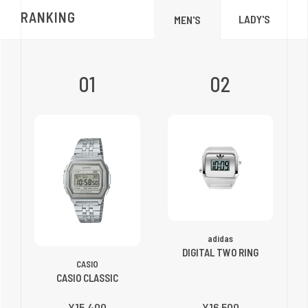
RANKING
LADY'S
MEN'S
01
02
adidas
DIGITAL TWO RING
CASIO
CASIO CLASSIC
¥15,400
¥16,500