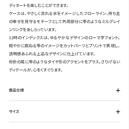
ディネートを楽しむことができます。
ケースは、やさしく流れる水をイメージしたフローライン、持ち主
の幸せを見守るモチーフとして外周部分に雫のようなミルグレイ
ンリングをあしらっています。
12時のインデックスは、ゆるやかなデザインのローマ字フォント。
軽やかに跳ねる雫のイメージをカットパーツとプリントで表現し、
透明感あふれる上品なデザインに仕上げています。
秒針の尾に雫のようなダイヤ形のアクセントをプラス。さりげない
ディテールが、心をくすぐります。
商品仕様
■ケース素材：ステンレス
サイズ
■風防素材：球面サファイアガラス
■ベルト素材：ステンレス
■ケースサイズ：横28.0mm 厚み8.1mm
■仕様：エコ・ドライブ・充電警告機能・過充電防止機能・秒針停