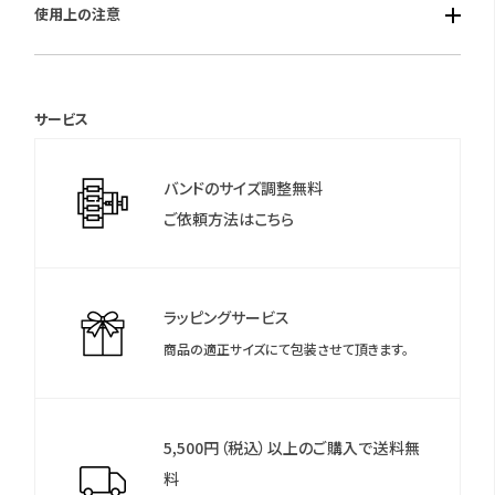
使用上の注意
止機能・クイックスタート機能・フル充電時約6ヶ月可動・日付表
示・日付早修正機能・革バンド用バックル付き・5気圧防水
保証期間：国際保証3年間
(MY CITIZENご登録により国内保証5年間)
サービス
＊シチズンのウェブサイトより「MY CITIZEN」にお買い上げの腕時
計をご登録いただくことで、延長保証などのさまざまな特典をご
バンドのサイズ調整無料
利用いただけます。
ご依頼方法はこちら
＊保証書について
保証書は保証期間終了後も保管していただきますようお願いしま
す。
ラッピングサービス
商品の適正サイズにて包装させて頂きます。
5,500円（税込）以上のご購入で送料無
料