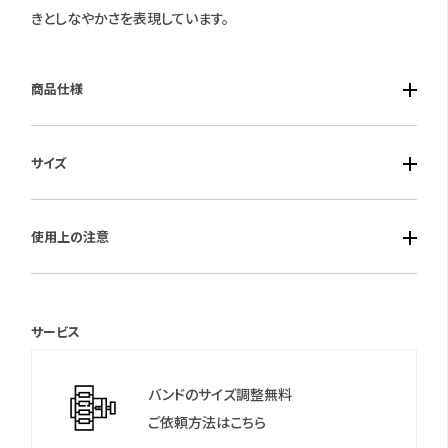
きとしなやかさを表現しています。
商品仕様
■ケース素材：スーパーチタニウム デュラテクトアンバーイエロ
サイズ
ー（アンバーイエロー色）
■風防素材：球面サファイアガラス（無反射コーティング）
■ケースサイズ：径27mm 厚み8.2mm
■ベルト素材：スーパーチタニウム デュラテクトアンバーイエロー
使用上の注意
（アンバーイエロー色）
■仕様：エコ・ドライブ電波時計・受信局自動選択・定時受信機
保証期間：国際保証3年間
能・衝撃検知機能・針自動修正機能・充電量残表示機能・ワールド
(MY CITIZENご登録により国内保証5年間)
サービス
タイム機能（24都市）・シンプルアジャスト・白蝶貝文字板・5気圧
＊シチズンのウェブサイトより「MY CITIZEN」にお買い上げの腕時
防水
計をご登録いただくことで、延長保証などのさまざまな特典をご
バンドのサイズ調整無料
利用いただけます。
ご依頼方法はこちら