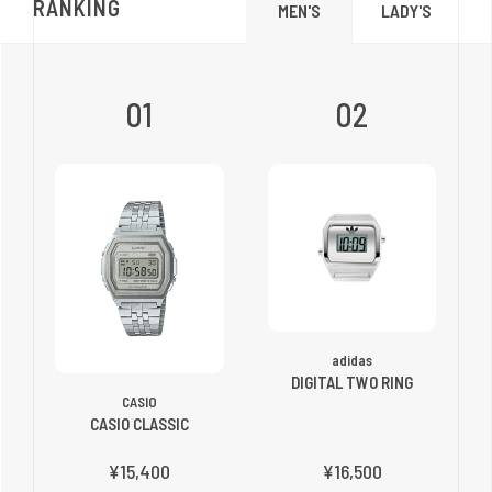
RANKING
LADY'S
MEN'S
01
02
adidas
DIGITAL TWO RING
CASIO
CASIO CLASSIC
¥15,400
¥16,500