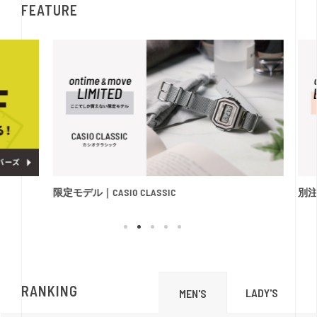
FEATURE
限定モデル｜CASIO CLASSIC
別注モ
RANKING
LADY'S
MEN'S