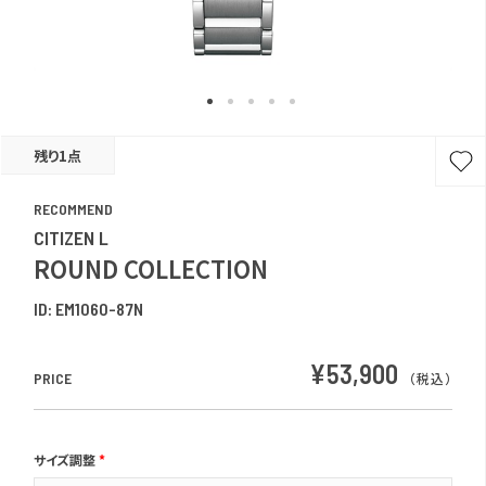
残り1点
RECOMMEND
CITIZEN L
ROUND COLLECTION
ID:
EM1060-87N
¥53,900
PRICE
（税込）
サイズ調整
*