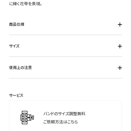
に輝く花雫を表現。
商品仕様
■ケース素材：ステンレス
サイズ
■風防素材：球面サファイアガラス
■ベルト素材：ステンレス
■ケースサイズ：横29.5mm 厚み8.3mm
■仕様：エコ・ドライブ（フル充電時約6ヶ月可動）ケース4ポイント、
使用上の注意
文字板1ポイントダイヤ入・5気圧防水
保証期間：国際保証3年間
(MY CITIZENご登録により国内保証5年間)
サービス
＊シチズンのウェブサイトより「MY CITIZEN」にお買い上げの腕時
計をご登録いただくことで、延長保証などのさまざまな特典をご
バンドのサイズ調整無料
利用いただけます。
ご依頼方法はこちら