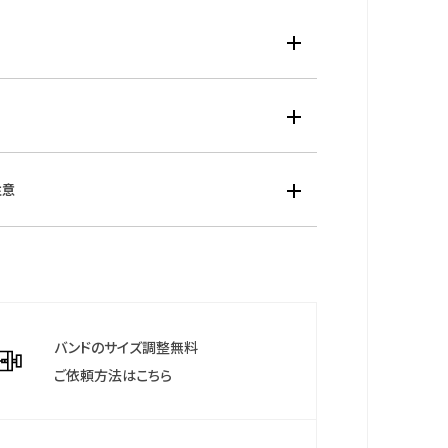
材：ステンレス（ウォームゴールド色めっき）
材：カーブクリスタルガラス
材：ステンレス（ウォームゴールド色めっき）
ズ：厚み： 7.5mm／横14.3mm
o-Drive・日常生活用防水
注意
：国際保証3年間
TIZENご登録により国内保証5年間)
のウェブサイトより「MY CITIZEN」にお買い上げの腕
登録いただくことで、延長保証などのさまざまな特典を
バンドのサイズ調整無料
だけます。
ご依頼方法はこちら
について
保証期間終了後も保管していただきますようお願いし