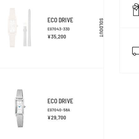
ます。
ECO DRIVE
SOLDOUT
EG7043-33D
¥35,200
ECO DRIVE
EG7040-58A
¥29,700