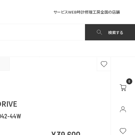
サービス
WEB時計修理工房
全国の店舗
検索する
0
DRIVE
042-44W
¥39,600