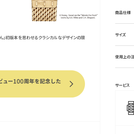
商品仕様
■ケース素
サイズ
■風防素
さん』初版本を思わせるクラシカルなデザインの限
■ベルト素
■ケースサイ
■仕様：Ec
使用上の
保証期間
(MY CI
サービス
＊シチズン
時計をご
ご利用いた
＊保証書
保証書は