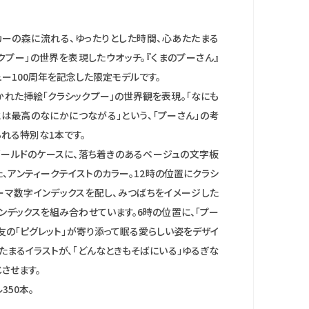
ーカーの森に流れる、ゆったりとした時間、心あたたまる
クプー」の世界を表現したウオッチ。『くまのプーさん』
ー100周年を記念した限定モデルです。
かれた挿絵「クラシックプー」の世界観を表現。「なにも
とは最高のなにかにつながる」という、「プーさん」の考
れる特別な1本です。
ゴールドのケースに、落ち着きのあるベージュの文字板
、アンティークテイストのカラー。12時の位置にクラシ
ーマ数字インデックスを配し、みつばちをイメージした
ンデックスを組み合わせています。6時の位置に、「プー
友の「ピグレット」が寄り添って眠る愛らしい姿をデザイ
たまるイラストが、「どんなときもそばにいる」ゆるぎな
させます。
350本。