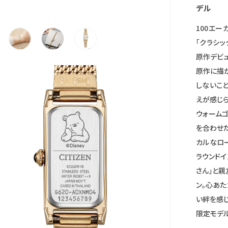
デル
100エ
「クラシッ
原作デビュ
原作に描
しないこ
えが感じら
ウォーム
を合わせた
カルなロ
ラウンドイ
さん」と親
ン。心あた
い絆を感じ
限定モデル