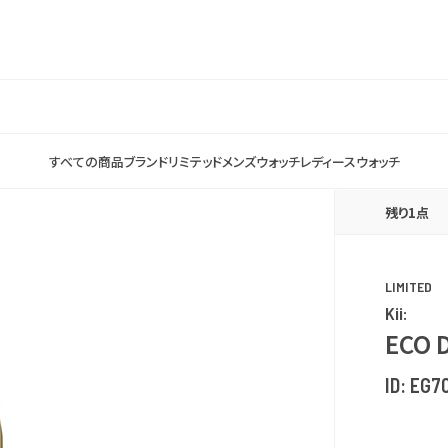
すべての商品
ブランド
リミテッド
メンズウォッチ
レディースウォッチ
残り1点
LIMITED
Kii:
ECO 
ID:
EG7