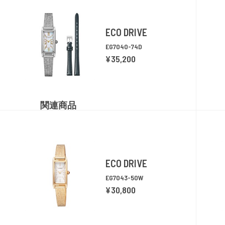
ECO DRIVE
EG7040-74D
¥35,200
関連商品
ECO DRIVE
EG7043-50W
¥30,800