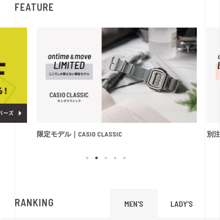
FEATURE
限定モデル｜CASIO CLASSIC
別注モ
RANKING
LADY'S
MEN'S