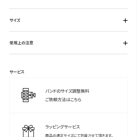
■ケース素材：ステンレススチール316L
サイズ
■風防素材：サファイアガラス
■ベルト素材：イタリアンレザー
■ケースサイズ：径35mm 厚み：6mm
■仕様：クォーツ・日常生活防水
使用上の注意
保証期間：2年間
サービス
＊保証書について
保証書は保証期間終了後も保管していただきますようお願いしま
バンドのサイズ調整無料
す。
ご依頼方法はこちら
ラッピングサービス
商品の適正サイズにて包装させて頂きます。