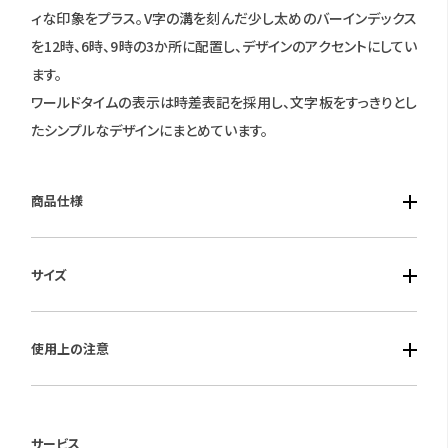
ィな印象をプラス。V字の溝を刻んだ少し太めのバーインデックス
を12時、6時、9時の3か所に配置し、デザインのアクセントにしてい
ます。
ワールドタイムの表示は時差表記を採用し、文字板をすっきりとし
たシンプルなデザインにまとめています。
商品仕様
■ケース素材：スーパーチタニウム（シルバー色デュラテクトチタ
サイズ
ンカーバイド）
■風防素材：サファイアガラス（無反射コーティング）
■ケースサイズ：横37.5mm 厚み9.3mm
■ベルト素材：スーパーチタニウム（シルバー色デュラテクトチタ
使用上の注意
■重さ：81ｇ
ンカーバイド）
■仕様：エコ・ドライブ電波時計・充電残量表示機能・充電警告機
保証期間：国際保証3年間
能・過充電防止機能・パワーセーブ機能・フル充電時約2年可動
(MY CITIZENご登録により国内保証5年間)
サービス
(パワーセーブ作動時)・日中米欧電波受信・受信局自動選択機