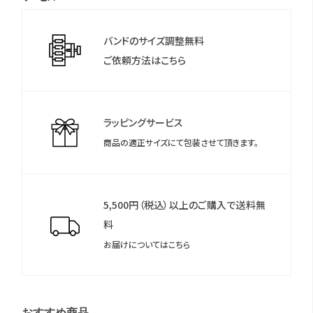
＊シチズンのウェブサイトより「MY CITIZEN」にお買い上げの腕時
能・定時受信機能・強制受信機能・パーペチュアルカレンダー・日
計をご登録いただくことで、延長保証などのさまざまな特典をご
付表示・ダイレクトフライト・ワールドタイム機能(26時差)・サマー
バンドのサイズ調整無料
利用いただけます。
タイム機能・パーフェックス(JIS1種耐磁、衝撃検知機能、針自動
ご依頼方法はこちら
補正機能)・10気圧防水
＊保証書について
保証書は保証期間終了後も保管していただきますようお願いしま
す。
ラッピングサービス
商品の適正サイズにて包装させて頂きます。
5,500円（税込）以上のご購入で送料無
料
お届けについてはこちら
おすすめ商品