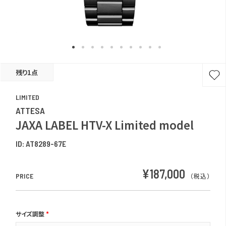
残り1点
LIMITED
ATTESA
JAXA LABEL HTV-X Limited model
ID:
AT8289-67E
¥187,000
PRICE
（税込）
サイズ調整
*