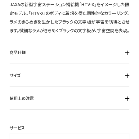
JAXAの新型宇宙ステーション補給機「HTV-X」をイメージした限
定モデル。「HTV-X」のボディに着想を得た個性的なカラーリング、
ラメのきらめきを生かしたブラックの文字板が宇宙を彷彿とさせ
ます。微細なラメがきらめくブラックの文字板が、宇宙空間を表現。
商品仕様
■ケース素材：スーパーチタニウムデュラテクトDLC（ブラック色）
サイズ
■風防素材：サファイアガラス（クラリティ・コーティング）
■ベルト素材：スーパーチタニウムデュラテクトDLC（ブラック色）
■ケースサイズ：横42.0mm 厚み10.8ｍｍ
■仕様：Eco-Drive電波時計・デイ＆デイト表示/24時間表示・パ
使用上の注意
■重さ：95g
ーペチュアルカレンダー・日中米欧電波受信・受信局自動選択機
能・定時受信機能・強制受信機能・1/20秒クロノグラフ（60分計）・
保証期間：国際保証3年間
衝撃検知機能・針自動補正機能・充電量表示機能・充電警告機
(MY CITIZENご登録により国内保証5年間)
サービス
能・過充電防止機能・ワールドタイム機能（26時差）・サマータイム
＊シチズンのウェブサイトより「MY CITIZEN」にお買い上げの腕時
機能・パワーセーブ機能・フル充電時約10ヶ月可動（パワーセーブ