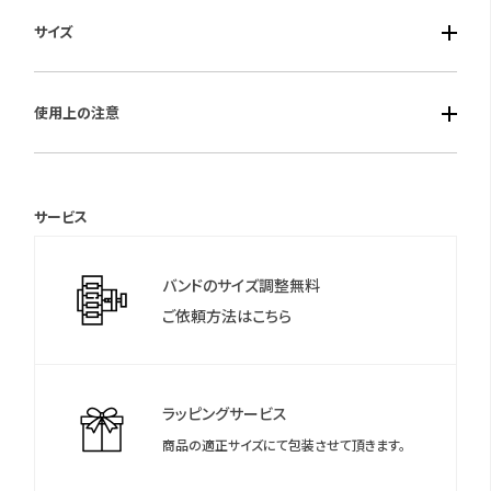
■ケース素材：ステンレス
サイズ
■風防素材：クリスタルガラス
■ベルト素材：ステンレス
■ケースサイズ：径38.0mm 厚み：10.8mm
■仕様：クオーツ・クロノグラフ・日付表示・5気圧防水
使用上の注意
保証期間：国際保証3年間
(MY CITIZENご登録により国内保証5年間)
サービス
＊シチズンのウェブサイトより「MY CITIZEN」にお買い上げの腕時
計をご登録いただくことで、延長保証などのさまざまな特典をご
バンドのサイズ調整無料
利用いただけます。
ご依頼方法はこちら
＊保証書について
保証書は保証期間終了後も保管していただきますようお願いしま
す。
ラッピングサービス
商品の適正サイズにて包装させて頂きます。