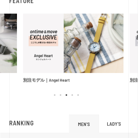
FEATURE
別注モデル｜Angel Heart
別注
RANKING
LADY'S
MEN'S