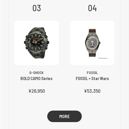
03
04
G-SHOCK
FOSSIL
BOLD CAMO Series
FOSSIL × Star Wars
¥26,950
¥53,350
MORE