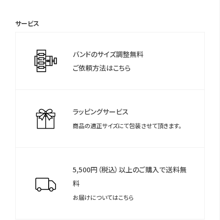
保証期間：国際保証3年間
(MY CITIZENご登録により国内保証5年間)
サービス
＊シチズンのウェブサイトより「MY CITIZEN」にお買い上げの腕時
計をご登録いただくことで、延長保証などのさまざまな特典をご
バンドのサイズ調整無料
利用いただけます。
ご依頼方法はこちら
＊保証書について
保証書は保証期間終了後も保管していただきますようお願いしま
す。
ラッピングサービス
商品の適正サイズにて包装させて頂きます。
5,500円（税込）以上のご購入で送料無
料
お届けについてはこちら