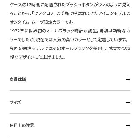
ケースの12時側に配置されたプッシュボタンがツノのように見え
ることから、「ツノクロノ」の愛称で呼ばれてきたアイコンモデルの
オンタイム・ムーヴ限定カラーです。
1972年に世界初のオールブラック時計が誕生。当初は斬新なカ
ラーでしたが、現在では人気の高いカラーとして定着しています。
今回の別注モデルではそのオールブラックを採用し、武骨かつ精
悍なデザインに仕上げました。
商品仕様
■ケース素材：ステンレス( ジェットブラック色めっき)
サイズ
■風防素材：球面クリスタルガラス
■ベルト素材：ステンレス( ジェットブラック色めっき)
■ケースサイズ：径38.0mm 厚み：11.7mm
■仕様：クオーツ・クロノグラフ・日付表示・5気圧防水
使用上の注意