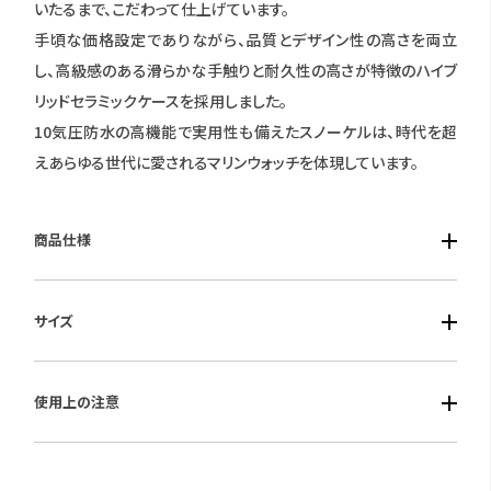
いたるまで、こだわって仕上げています。
手頃な価格設定でありながら、品質とデザイン性の高さを両立
し、高級感のある滑らかな手触りと耐久性の高さが特徴のハイブ
リッドセラミックケースを採用しました。
10気圧防水の高機能で実用性も備えたスノーケルは、時代を超
えあらゆる世代に愛されるマリンウォッチを体現しています。
商品仕様
■ケース素材：ハイブリッドセラミックケース
サイズ
■風防素材：ミネラルガラス
■ベルト素材：シリコンラバー
■ケースサイズ：径：41mm 厚み14.6mm
■仕様：クォーツ・デイト表示・逆回転防止ベゼル・10気圧防水
使用上の注意
■重さ：約62g
保証期間：3年間
付属の保証登録案内カードをご覧いただき、ブローバ公式サイト