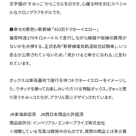
文字盤の‘すみっこ‘からこちらをのぞき、心躍る時を刻むスペシャ
ルなクロノグラフモデルです。
■幸せの黄色い新幹線 「923形ドクターイエロー」
最高時速270キロメートルで走行しながら線路や架線の異常が
ないかを点検する、正式名称「新幹線電気軌道総合試験車」。いつ
走るか公表されていないため、「見かけると幸せになれる」と言わ
れています。
ボックスは車両基地で運行を待つドクターイエローをイメージし
た、ウオッチを飾ってお楽しみいただける特製ボックス。ぎゅっと寄
り添うすみっコたちが、アクリル窓にデザインされています。
JR東海承認済 JR西日本商品化許諾済
商品提供元：インペリアル・エンタープライズ株式会社
※掲載している写真は開発中のものです。実際の商品とは多少異