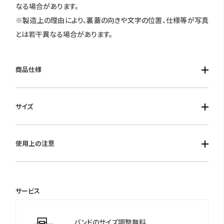
なる場合があります。
※製造上の理由により、裏蓋の向きや文字の位置、仕様等が写真
とは若干異なる場合があります。
商品仕様
■ケース素材：ステンレススチール
サイズ
■風防素材：カーブハードレックス
■ベルト素材：ステンレススチール
■ケースサイズ：47×39.8×厚さ12.8mm
■仕様：クオーツ・クロノグラフ・デイト表示・数量限定5000個・エ
使用上の注意
ディションナンバー入り・10気圧防水
©2025 San-X Co., Ltd. All Rights Reserved.
保証期間：3年間
サービス
＊保証書について
保証書は保証期間終了後も保管していただきますようお願いしま
バンドのサイズ調整無料