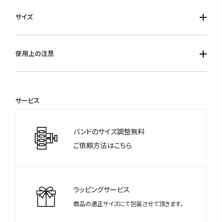
■ケース素材：ステンレススチール
サイズ
■風防素材：サファイアガラス
■ベルト素材：レザー
■ケースサイズ：径39mm 厚み9mm
■仕様：ソーラー・デイト表示・日常生活防水
使用上の注意
■重さ：約69g
保証期間：3年間
サービス
＊保証書について
保証書は保証期間終了後も保管していただきますようお願いしま
バンドのサイズ調整無料
す。
ご依頼方法はこちら
ラッピングサービス
商品の適正サイズにて包装させて頂きます。